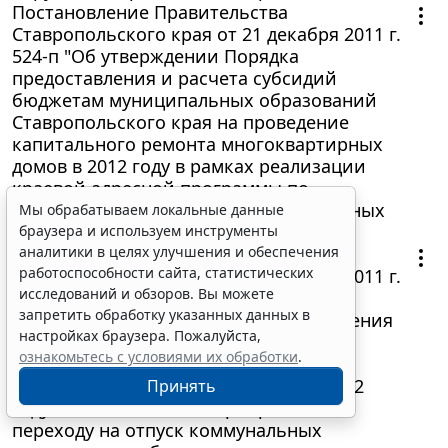
Постановление Правительства
Ставропольского края от 21 декабря 2011 г.
524-п "Об утверждении Порядка
предоставления и расчета субсидий
бюджетам муниципальных образований
Ставропольского края на проведение
капитального ремонта многоквартирных
домов в 2012 году в рамках реализации
краевой адресной программы по
капитальному ремонту многоквартирных
Мы обрабатываем локальные данные
домов в Ставропольском крае"
браузера и используем инструменты
Постановление Правительства
аналитики в целях улучшения и обеспечения
работоспособности сайта, статистических
Ставропольского края от 21 декабря 2011 г.
исследований и обзоров. Вы можете
N 523-п "Об утверждении Методики
запретить обработку указанных данных в
распределения и Порядка предоставления
настройках браузера. Пожалуйста,
и расходования субсидий из краевого
ознакомьтесь с условиями их обработки
.
Фонда софинансирования расходов,
выделяемых местным бюджетам в 2012
Принять
году на обеспечение мероприятий по
переходу на отпуск коммунальных