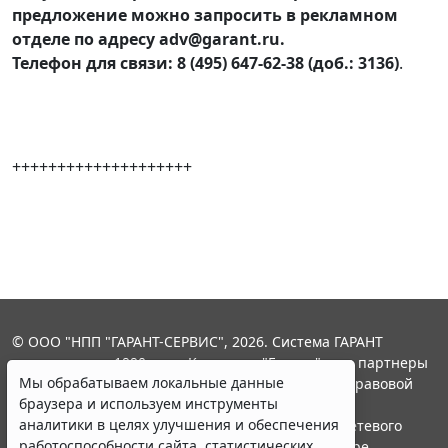
предложение можно запросить в рекламном
отделе по адресу adv@garant.ru.
Телефон для связи: 8 (495) 647-62-38 (доб.: 3136)
.
++++++++++++++++++++
© ООО "НПП "ГАРАНТ-СЕРВИС", 2026. Система ГАРАНТ
выпускается с 1990 года. Компания "Гарант" и ее партнеры
Мы обрабатываем локальные данные
являются участниками Российской ассоциации правовой
браузера и используем инструменты
информации ГАРАНТ.
аналитики в целях улучшения и обеспечения
Портал ГАРАНТ.РУ зарегистрирован в качестве сетевого
работоспособности сайта, статистических
издания Федеральной службой по надзору в сфере