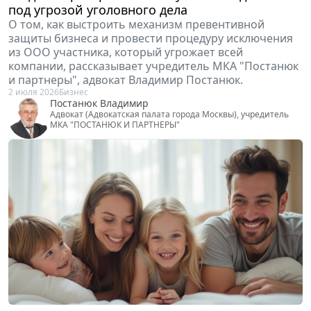
Когда с партнером "не по пути": выход из ООО
под угрозой уголовного дела
О том, как выстроить механизм превентивной
защиты бизнеса и провести процедуру исключения
из ООО участника, который угрожает всей
компании, рассказывает учредитель МКА "Постанюк
и партнеры", адвокат Владимир Постанюк.
2 июля 2026
Бизнес
Постанюк Владимир
Адвокат (Адвокатская палата города Москвы), учредитель
МКА "ПОСТАНЮК И ПАРТНЕРЫ"