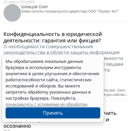
варианта для приобретения жилья делится
председатель Совета директоров Корпорации
недвижимости "АСТОРИУС" Екатерина Авдеева.
24 апреля 2026
Общество
Авдеева Екатерина
Председатель Совета директоров Корпорации
недвижимости "АСТОРИУС"
Мы обрабатываем локальные данные
браузера и используем инструменты
аналитики в целях улучшения и обеспечения
работоспособности сайта, статистических
исследований и обзоров. Вы можете
запретить обработку указанных данных в
настройках браузера. Пожалуйста,
ознакомьтесь с условиями их обработки
.
Принять
ОСАГО-2026: один штраф в сутки, новые
тарифы и пересчет стоимости запчастей
Об актуальных поправках для автомобилистов