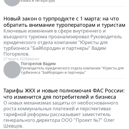
Гарантии в адвокатской деятельности: может
ли доверитель рассчитывать на
положительный результат
О стандартах оказания юридической помощи и
ответственности за нарушение требований
законодательства рассказывает адвокат АП г.
Москвы Елизавета Волошина.
30 апреля 2026
Профессия
Волошина Елизавета
Адвокат, член Федерального Союза адвокатов России, член
Ассоциации адвокатских образований "Гильдия российских
адвокатов"
Ипотека, рассрочка, лизинг: выбираем
инструмент финансирования недвижимости в
2026 году
Практическими советами по подбору оптимального