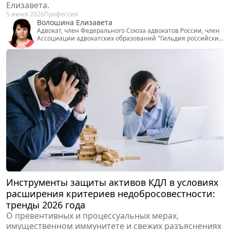
Ксения Фролова.
11 июня 2026
Налоги и бухучет
Ксения Фролова
Директор стратегического развития, "Налоги без Пи"
Ложь в адвокатской деятельности: допустима
или наказуема?
О рисках и стратегиях поведения защитников
рассуждает адвокат города Москвы Волошина
Елизавета.