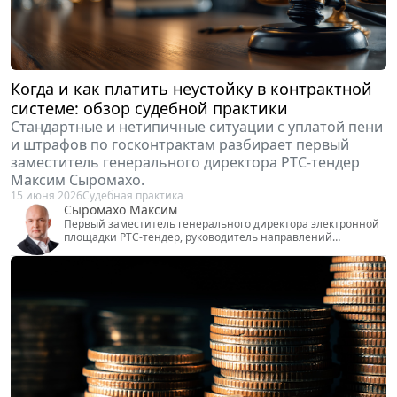
Марина Бобоедова
Главный юрист ООО "А-Строй", внештатный юрист ООО
"ЧОО "Ирбис-ДВ"
Когда и как платить неустойку в контрактной
системе: обзор судебной практики
Стандартные и нетипичные ситуации с уплатой пени
и штрафов по госконтрактам разбирает первый
заместитель генерального директора РТС-тендер
Максим Сыромахо.
15 июня 2026
Судебная практика