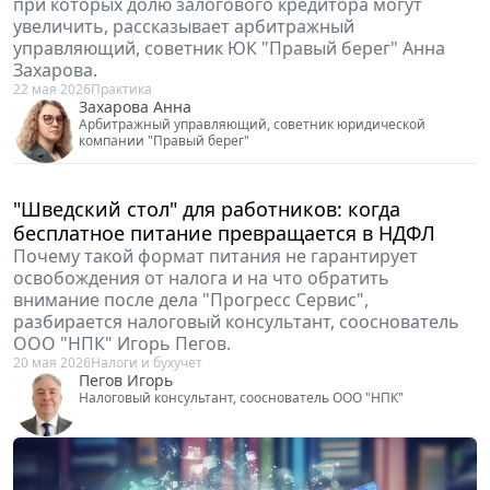
Пленума Верховного Суда РФ рассказывает адвокат,
управляющий партнер ADVOLAW Антон Пуляев.
29 мая 2026
Бизнес
Пуляев Антон
Адвокат, управляющий партнер ADVOLAW
Локализация кассационных жалоб на решения
мировых судей: что изменилось для граждан
О новом формате кассации для мировых судей с 10
мая рассказывает генеральный директор