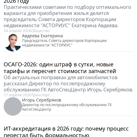
реформа института взыскания компенсаций
изменит рынок интеллектуальной
собственности
Про увеличение стоимости ошибки в сфере ИС и
повышении предсказуемости защиты для тех, кто
действует добросовестно, рассказывает эксперт в
области права интеллектуальной собственности
юридической компании "Городисский и Партнёры"
Денис Кудрявцев.
15 мая 2026
Бизнес
Кудрявцев Денис
Эксперт в области права интеллектуальной собственности
юридической компании "Городисский и Партнёры"