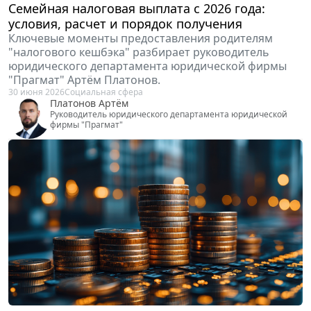
Семейная налоговая выплата с 2026 года:
условия, расчет и порядок получения
Ключевые моменты предоставления родителям
"налогового кешбэка" разбирает руководитель
юридического департамента юридической фирмы
"Прагмат" Артём Платонов.
30 июня 2026
Социальная сфера
Платонов Артём
Руководитель юридического департамента юридической
фирмы "Прагмат"