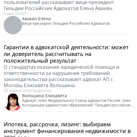
Патент на ПО: зачем и как бизнесу
патентовать программы и алгоритмы
О том, как получить патент на программное
обеспечение, в какое ведомство обращаться и какие
документы готовить, рассказывает директор по
правовым вопросам в 1С-Битрикс Валентина
Докичева.
15 мая 2026
IT
Докичева Валентина
Директор по правовым вопросам в 1С-Битрикс
Риски выросли, защита усилилась: как