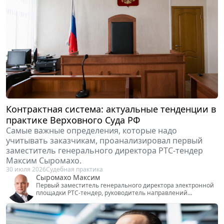
Контрактная система: актуальные тенденции в
практике Верховного Суда РФ
Самые важные определения, которые надо
учитывать заказчикам, проанализировал первый
заместитель генерального директора РТС-тендер
Максим Сыромахо.
30 июля 2026
Судебная практика
Сыромахо Максим
Первый заместитель генерального директора электронной
площадки РТС-тендер, руководитель направлений
госзакупок и коммерческих торгов