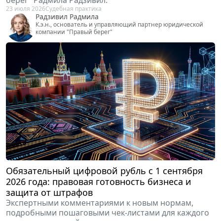
берег" Радмила Радзивил.
23 июля 2026
Судебная практика
Радзивил Радмила
К.э.н., основатель и управляющий партнер юридической
компании "Правый берег"
Обязательный цифровой рубль с 1 сентября
2026 года: правовая готовность бизнеса и
защита от штрафов
Экспертными комментариями к новым нормам,
подробными пошаговыми чек-листами для каждого