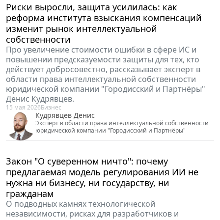
"Шведский стол" для работников: когда
бесплатное питание превращается в НДФЛ
Почему такой формат питания не гарантирует
освобождения от налога и на что обратить
внимание после дела "Прогресс Сервис",
разбирается налоговый консультант, сооснователь
ООО "НПК" Игорь Пегов.
20 мая 2026
Налоги и бухучет
Пегов Игорь
Налоговый консультант, сооснователь ООО "НПК"