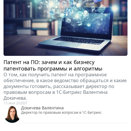
юридической фирмы "Прагмат" Эдуард Калинкин.
28 мая 2026
Практика
Калинкин Эдуард
Генеральный директор юридической фирмы "Прагмат"
Залоговый кредитор: современные практики
защиты интересов
О праве залогового кредитора на возврат средств на
примерах из практики, а также об обстоятельствах,
при которых долю залогового кредитора могут
увеличить, рассказывает арбитражный
управляющий, советник ЮК "Правый берег" Анна
Захарова.
22 мая 2026
Практика
Захарова Анна
Арбитражный управляющий, советник юридической
компании "Правый берег"