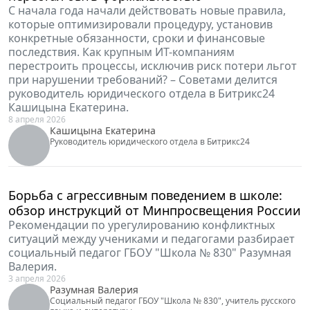
Закон "О суверенном ничто": почему
предлагаемая модель регулирования ИИ не
нужна ни бизнесу, ни государству, ни
гражданам
О подводных камнях технологической
независимости, рисках для разработчиков и
пользователей рассказывает вице-президент
Гильдии Российских Адвокатов Елена Авакян.
6 мая 2026
IT
Авакян Елена
Вице-президент Гильдии Российских Адвокатов