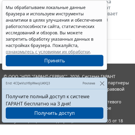
проверке налогоплательщиков, какая сделка
признается реальной и как не пострадать от
Мы обрабатываем локальные данные
контрагента-мошенника. Об этом рассказывает
браузера и используем инструменты
специалист по взаимодействию с органами
аналитики в целях улучшения и обеспечения
государственной власти, юрист Александр
работоспособности сайта, статистических
Хаминский.
исследований и обзоров. Вы можете
10 июня 2024
Налоги и бухучет
запретить обработку указанных данных в
настройках браузера. Пожалуйста,
ознакомьтесь с условиями их обработки
.
Принять
© ООО "НПП "ГАРАНТ-СЕРВИС", 2026. Система ГАРАНТ
выпускается с 1990 года. Компания "Гарант" и ее партнеры
Erid: 4CQwVszH9pWwojUA9Q3
Реклама
являются участниками Российской ассоциации правовой
информации ГАРАНТ.
Получите полный доступ к системе
Портал ГАРАНТ.РУ зарегистрирован в качестве сетевого
ГАРАНТ бесплатно на 3 дня!
издания Федеральной службой по надзору в сфере
Получить доступ
связи,информационных технологий и массовых
коммуникаций (Роскомнадзором), Эл № ФС77-58365 от 18
июня 2014 года.