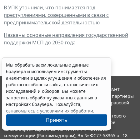
В УПК уточнили, что понимается под
преступлениями, совершенными в связи с
предпринимательской деятельностью
Названы основные направления государственной
поддержки МСП до 2030 года
Мы обрабатываем локальные данные
браузера и используем инструменты
аналитики в целях улучшения и обеспечения
работоспособности сайта, статистических
© ООО "НПП "ГАРАНТ-СЕРВИС", 2026. Система ГАРАНТ
исследований и обзоров. Вы можете
выпускается с 1990 года. Компания "Гарант" и ее партнеры
запретить обработку указанных данных в
являются участниками Российской ассоциации правовой
настройках браузера. Пожалуйста,
информации ГАРАНТ.
ознакомьтесь с условиями их обработки
.
Портал ГАРАНТ.РУ зарегистрирован в качестве сетевого
Принять
издания Федеральной службой по надзору в сфере
связи,информационных технологий и массовых
коммуникаций (Роскомнадзором), Эл № ФС77-58365 от 18