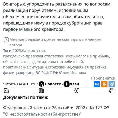
Во-вторых, упорядочить разъяснения по вопросам
реализации поручителем, исполнившим
обеспеченное поручительством обязательство,
перешедших к нему в порядке суброгации прав
первоначального кредитора.
Мнение редакции может не совпадать с мнением
автора.
Теги:
2023
,
банкротство
,
гражданско-правовая ответственность
,
налог на прибыль
,
обязательства, сделки
,
права потребителей
,
практические ситуации
,
страхование
,
судебная практика
,
физлица
,
юрлица
,
ВС РФ
,
КС РФ
,
Юлия Иванова
Перепечатка
Читать ГАРАНТ.РУ в
Новости
и
Дзен
Документы по теме:
Федеральный закон от 26 октября 2002 г. № 127-ФЗ
"
О несостоятельности (банкротстве)
"