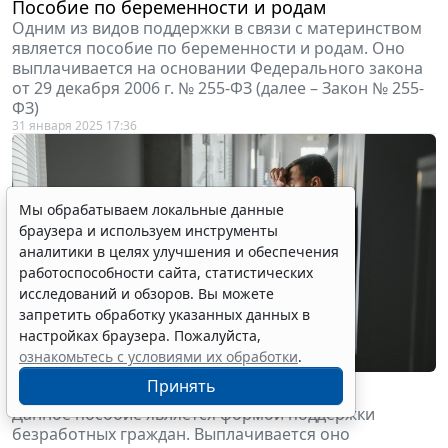
Пособие по беременности и родам
Одним из видов поддержки в связи с материнством
является пособие по беременности и родам. Оно
выплачивается на основании Федерального закона
от 29 декабря 2006 г. № 255-ФЗ (далее – Закон № 255-
ФЗ)
31 января 2025 17:36
Мы обрабатываем локальные данные
браузера и используем инструменты
аналитики в целях улучшения и обеспечения
работоспособности сайта, статистических
исследований и обзоров. Вы можете
запретить обработку указанных данных в
настройках браузера. Пожалуйста,
ознакомьтесь с условиями их обработки
.
Принять
Пособие по безработице
Данное пособие является формой поддержки
безработных граждан. Выплачивается оно