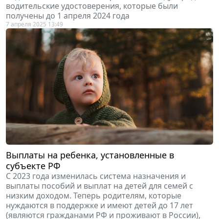
водительские удостоверения, которые были
получены до 1 апреля 2024 года
7 апреля 2025 13:49
Выплаты на ребенка, установленные в
субъекте РФ
С 2023 года изменилась система назначения и
выплаты пособий и выплат на детей для семей с
низким доходом. Теперь родителям, которые
нуждаются в поддержке и имеют детей до 17 лет
(являются гражданами РФ и проживают в России),