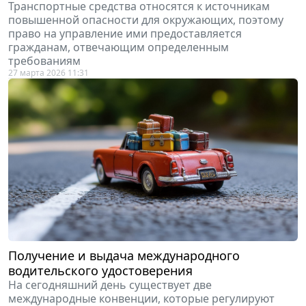
Транспортные средства относятся к источникам
повышенной опасности для окружающих, поэтому
право на управление ими предоставляется
гражданам, отвечающим определенным
требованиям
27 марта 2026 11:31
Получение и выдача международного
водительского удостоверения
На сегодняшний день существует две
международные конвенции, которые регулируют