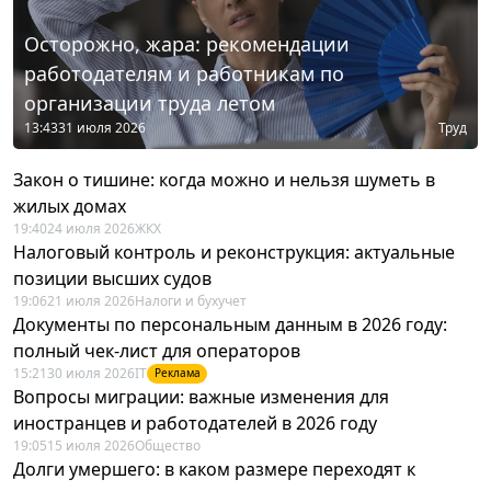
Осторожно, жара: рекомендации
работодателям и работникам по
организации труда летом
13:43
31 июля 2026
Труд
Закон о тишине: когда можно и нельзя шуметь в
жилых домах
19:40
24 июля 2026
ЖКХ
Налоговый контроль и реконструкция: актуальные
позиции высших судов
19:06
21 июля 2026
Налоги и бухучет
Документы по персональным данным в 2026 году:
полный чек-лист для операторов
15:21
30 июля 2026
IT
Реклама
Вопросы миграции: важные изменения для
иностранцев и работодателей в 2026 году
19:05
15 июля 2026
Общество
Долги умершего: в каком размере переходят к