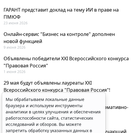
ГАРАНТ представит доклад на тему ИИ в праве на
ПМЮФ
23 июня 2026
Онлайн-сервис "Бизнес на контроле" дополнен
новой функцией
9 июня 2026
Объявлены победители XXI Всероссийского конкурса
"Правовая Россия"
1 июня 2026
29 мая будут объявлены лауреаты XXI
Всероссийского конкурса "Правовая Россия"!
27 мая 2026
Мы обрабатываем локальные данные
браузера и используем инструменты
AI-ассистент Искра теперь анализирует нормативно-
аналитики в целях улучшения и обеспечения
техническую документацию
работоспособности сайта, статистических
28 апреля 2026
исследований и обзоров. Вы можете
запретить обработку указанных данных в
"ГАРАНТ Электронный экспресс" провел обучающий