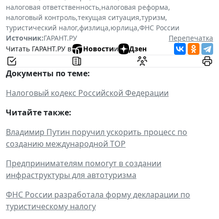
налоговая ответственность
,
налоговая реформа
,
налоговый контроль
,
текущая ситуация
,
туризм
,
туристический налог
,
физлица
,
юрлица
,
ФНС России
Источник:
ГАРАНТ.РУ
Перепечатка
Читать ГАРАНТ.РУ в
Новости
и
Дзен
Документы по теме:
Налоговый кодекс Российской Федерации
Читайте также:
Владимир Путин поручил ускорить процесс по
созданию международной ТОР
Предпринимателям помогут в создании
инфраструктуры для автотуризма
ФНС России разработала форму декларации по
туристическому налогу