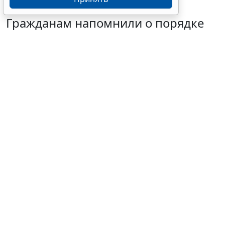
Гражданам напомнили о порядке
налогообложения нежилых
объектов на участках ИЖС
7 августа 2026 14:45
Налоги и бухучет
© olgaddemina / Фотобанк 123RF.com