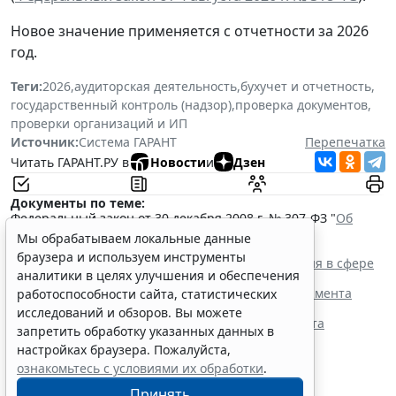
Новое значение применяется с отчетности за 2026
год.
Теги:
2026
,
аудиторская деятельность
,
бухучет и отчетность
,
государственный контроль (надзор)
,
проверка документов
,
проверки организаций и ИП
Источник:
Система ГАРАНТ
Перепечатка
Читать ГАРАНТ.РУ в
Новости
и
Дзен
Документы по теме:
Федеральный закон от 30 декабря 2008 г. № 307-ФЗ "
Об
аудиторской деятельности
"
Мы обрабатываем локальные данные
Читайте также:
браузера и используем инструменты
Минфин России прокомментировал нововведения в сфере
аналитики в целях улучшения и обеспечения
аудита
Требования к органам для аудита систем менеджмента
работоспособности сайта, статистических
информбезопасности изменятся
исследований и обзоров. Вы можете
Личные фонды освободят от обязательного аудита
запретить обработку указанных данных в
бухгалтерской отчетности
настройках браузера. Пожалуйста,
Ловушки замещающих контрактов
ознакомьтесь с условиями их обработки
.
Принять