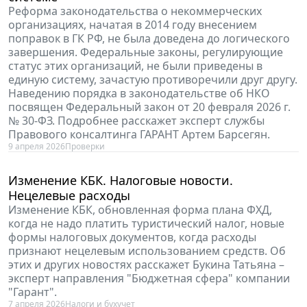
остро это проявляется при работе с кредиторской
задолженностью по средствам во временном
распоряжении. Хотите получить экспертную оценку
сложных вопросов возврата или списания
кредиторской задолженности по КФО 3? Подробнее
расскажет эксперт службы Правового консалтинга
ГАРАНТ Шершнева Анна.
16 апреля 2026
Практика
Особенности учета хранящегося в
медицинских укладках/аптечках спирта