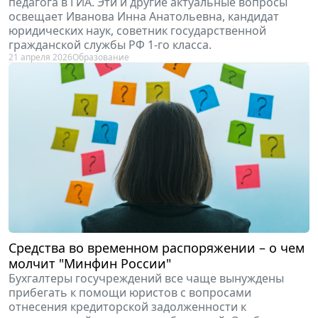
такого "клона"? Подробности рассказывает эксперт
службы Правового консалтинга ГАРАНТ Ольга
Ефимова.
28 апреля 2026
Судебная практика
Особенности привлечения учителей к участию
в ГИА
Порядок привлечения педагогов к участию в ГИА, как
оформить участие педагога в ГИА: трудовой договор
или договор ГПХ и как оплачивается участие
педагога в ГИА. Эти и другие актуальные вопросы