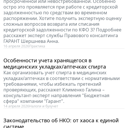
освещает Иванова Инна Анатольевна, кандидат
юридических наук, советник государственной
гражданской службы РФ 1-го класса.
21 апреля 2026
Образование
Средства во временном распоряжении – о чем
молчит "Минфин России"
Бухгалтеры госучреждений все чаще вынуждены
прибегать к помощи юристов с вопросами
отнесения кредиторской задолженности к
просроченной или невостребованной. Особенно