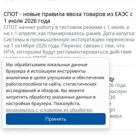
Как организовать учет спирта в медицинских
укладках/аптечках в соответствии с нормативными
требованиями, чтобы избежать претензий
проверяющих, расскажет Клименко Галина –
консультант-эксперт направления "Бюджетная
сфера" компании "Гарант".
14 апреля 2026
Налоги и бухучет
Мы обрабатываем локальные данные
браузера и используем инструменты
аналитики в целях улучшения и обеспечения
работоспособности сайта, статистических
исследований и обзоров. Вы можете
запретить обработку указанных данных в
настройках браузера. Пожалуйста,
ознакомьтесь с условиями их обработки
.
Принять
Законодательство об НКО: от хаоса к единой
системе
Реформа законодательства о некоммерческих