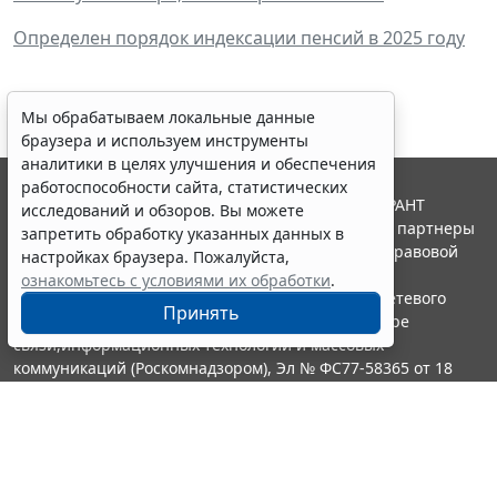
Определен порядок индексации пенсий в 2025 году
Мы обрабатываем локальные данные
браузера и используем инструменты
аналитики в целях улучшения и обеспечения
работоспособности сайта, статистических
© ООО "НПП "ГАРАНТ-СЕРВИС", 2026. Система ГАРАНТ
исследований и обзоров. Вы можете
выпускается с 1990 года. Компания "Гарант" и ее партнеры
запретить обработку указанных данных в
являются участниками Российской ассоциации правовой
настройках браузера. Пожалуйста,
информации ГАРАНТ.
ознакомьтесь с условиями их обработки
.
Портал ГАРАНТ.РУ зарегистрирован в качестве сетевого
Принять
издания Федеральной службой по надзору в сфере
связи,информационных технологий и массовых
коммуникаций (Роскомнадзором), Эл № ФС77-58365 от 18
июня 2014 года.
16+
Контакты
8-800-200-88-88