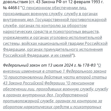
довольствия (ст. 43 Закона РФ от 12 февраля 1993 г.
№ 4468-I "
О пенсионном обеспечении лиц,
проходивших военную службу, службу в органах
внутренних дел, Государственной противопожарной
службе, органах по контролю за оборотом
наркотических средств и психотропных веществ,
учреждениях и органах уголовно-исполнительной
системы, войсках национальной гвардии Российской
Федерации, органах принудительного исполнения
Российской Федерации, и их семей
").
Федеральный закон от 13 июля 2024 г. № 178-ФЗ "
О
внесении изменения в статью 1 Федерального закона
"О приостановлении действия части второй статьи
43 Закона Российской Федерации "О пенсионном
обеспечении лиц, проходивших военную службу, службу
в органах внутренних дел, Государственной
противопожарной службе, органах по контролю за
оборотом наркотических средств и психотропных