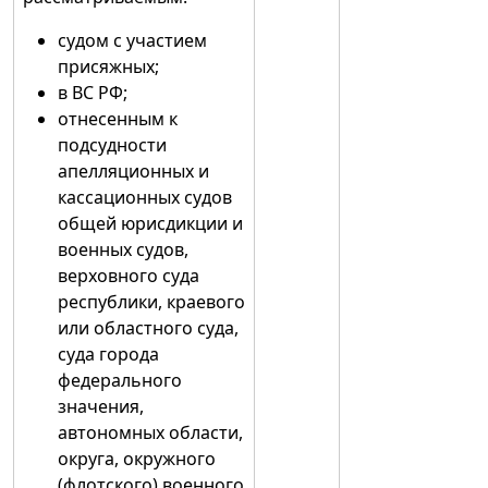
судом с участием
присяжных;
в ВС РФ;
отнесенным к
подсудности
апелляционных и
кассационных судов
общей юрисдикции и
военных судов,
верховного суда
республики, краевого
или областного суда,
суда города
федерального
значения,
автономных области,
округа, окружного
(флотского) военного