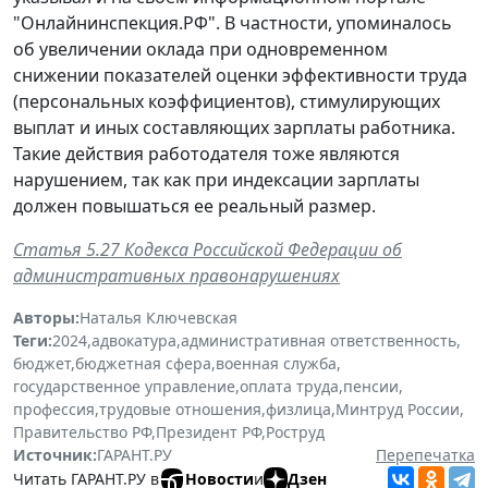
"Онлайнинспекция.РФ". В частности, упоминалось
об увеличении оклада при одновременном
снижении показателей оценки эффективности труда
(персональных коэффициентов), стимулирующих
выплат и иных составляющих зарплаты работника.
Такие действия работодателя тоже являются
нарушением, так как при индексации зарплаты
должен повышаться ее реальный размер.
Статья 5.27 Кодекса Российской Федерации об
административных правонарушениях
Авторы:
Наталья Ключевская
Теги:
2024
,
адвокатура
,
административная ответственность
,
бюджет
,
бюджетная сфера
,
военная служба
,
государственное управление
,
оплата труда
,
пенсии
,
профессия
,
трудовые отношения
,
физлица
,
Минтруд России
,
Правительство РФ
,
Президент РФ
,
Роструд
Источник:
ГАРАНТ.РУ
Перепечатка
Читать ГАРАНТ.РУ в
Новости
и
Дзен