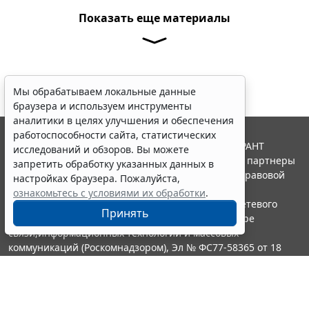
Показать еще материалы
Мы обрабатываем локальные данные
браузера и используем инструменты
аналитики в целях улучшения и обеспечения
работоспособности сайта, статистических
© ООО "НПП "ГАРАНТ-СЕРВИС", 2026. Система ГАРАНТ
исследований и обзоров. Вы можете
выпускается с 1990 года. Компания "Гарант" и ее партнеры
запретить обработку указанных данных в
являются участниками Российской ассоциации правовой
настройках браузера. Пожалуйста,
информации ГАРАНТ.
ознакомьтесь с условиями их обработки
.
Портал ГАРАНТ.РУ зарегистрирован в качестве сетевого
Принять
издания Федеральной службой по надзору в сфере
связи,информационных технологий и массовых
коммуникаций (Роскомнадзором), Эл № ФС77-58365 от 18
июня 2014 года.
16+