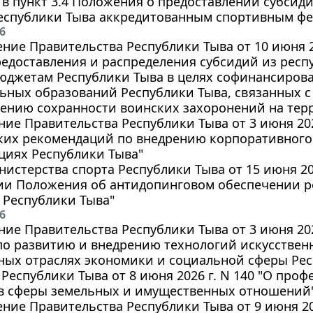
в пункт 3.4 Положения о предоставлении субсид
еспублики Тыва аккредитованным спортивным фе
6
ние Правительства Республики Тыва от 10 июня 2
едоставления и распределения субсидий из рес
юджетам Республики Тыва в целях софинансирова
ьных образований Республики Тыва, связанных 
чению сохранности воинских захоронений на тер
ие Правительства Республики Тыва от 3 июня 202
ких рекомендаций по внедрению корпоративного
циях Республики Тыва"
истерства спорта Республики Тыва от 15 июня 202
ии Положения об антидопинговом обеспечении 
 Республики Тыва"
6
ие Правительства Республики Тыва от 3 июня 2026
о развитию и внедрению технологий искусственн
ных отраслях экономики и социальной сферы Рес
 Республики Тыва от 8 июня 2026 г. N 140 "О про
в сферы земельных и имущественных отношений
ние Правительства Республики Тыва от 9 июня 202