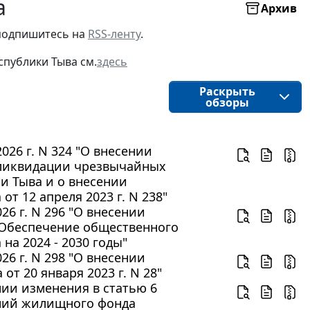
а
Архив
 подпишитесь на
RSS-ленту
.
спублики Тыва см.
здесь
Раскрыть
обзоры
26 г. N 324 "О внесении
 ликвидации чрезвычайных
и Тыва и о внесении
т 12 апреля 2023 г. N 238"
6 г. N 296 "О внесении
"Обеспечение общественного
на 2024 - 2030 годы"
6 г. N 298 "О внесении
т 20 января 2023 г. N 28"
ении изменения в статью 6
ний жилищного фонда