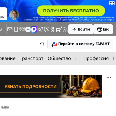
м
Войти
Eng
Перейти в систему ГАРАНТ
ование
Транспорт
Общество
IT
Профессия
П
 Тыва