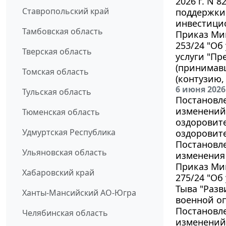
2026 г. N 
Ставропольский край
поддержки
инвестици
Тамбовская область
Приказ Мин
253/24 "Об
Тверская область
услуги "П
(принимав
Томская область
(контузию,
6 июня 2026
Тульская область
Постановле
изменений 
Тюменская область
оздоровите
Удмуртская Республика
оздоровите
Постановле
Ульяновская область
изменения 
Приказ Мин
Хабаровский край
275/24 "Об
Тыва "Разв
Ханты-Мансийский АО-Югра
военной оп
Постановле
Челябинская область
изменений