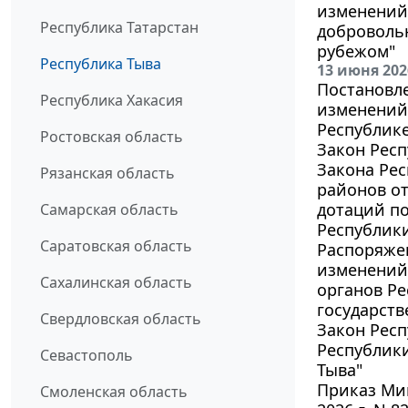
изменений 
Республика Татарстан
доброволь
рубежом"
Республика Тыва
13 июня 202
Постановле
Республика Хакасия
изменений 
Республике
Ростовская область
Закон Респ
Закона Ре
Рязанская область
районов о
дотаций по
Самарская область
Республики
Саратовская область
Распоряжен
изменений
Сахалинская область
органов Ре
государст
Свердловская область
Закон Респ
Республики
Севастополь
Тыва"
Приказ Мин
Смоленская область