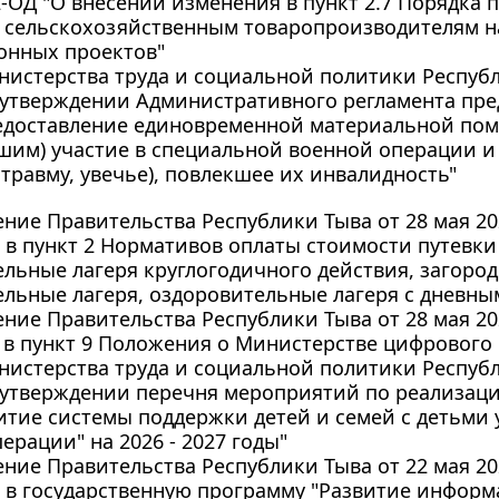
82-ОД "О внесении изменения в пункт 2.7 Порядка
 сельскохозяйственным товаропроизводителям н
онных проектов"
истерства труда и социальной политики Республи
 утверждении Административного регламента пре
редоставление единовременной материальной п
шим) участие в специальной военной операции 
 травму, увечье), повлекшее их инвалидность"
ние Правительства Республики Тыва от 28 мая 202
в пункт 2 Нормативов оплаты стоимости путевки
льные лагеря круглогодичного действия, загоро
льные лагеря, оздоровительные лагеря с дневны
ние Правительства Республики Тыва от 28 мая 202
в пункт 9 Положения о Министерстве цифрового 
истерства труда и социальной политики Республи
 утверждении перечня мероприятий по реализац
итие системы поддержки детей и семей с детьми
ерации" на 2026 - 2027 годы"
ние Правительства Республики Тыва от 22 мая 202
 в государственную программу "Развитие информ