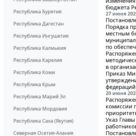
изменения 
бюджета Р
Республика Бурятия
27 июня 202
Постановле
Республика Дагестан
Порядка пр
местным б
Республика Ингушетия
муниципал
по обеспе
Республика Калмыкия
Распоряжен
методичес
Республика Карелия
в организа
Республика Коми
Приказ Мин
утвержден
Республика Крым
федераций
20 июня 202
Республика Марий Эл
Распоряжен
комиссии п
Республика Мордовия
приоритет
Указ Главы
Республика Саха (Якутия)
работнико
Постановле
Северная Осетия-Алания