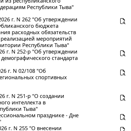
ий из республиканского
дерациям Республики Тыва"
026 г. N 262 "Об утверждении
публиканского бюджета
ния расходных обязательств
с реализацией мероприятий
ритории Республики Тыва"
6 г. N 252-р "Об утверждении
 демографического стандарта
6 г. N 02/108 "Об
региональных спортивных
 г. N 251-р "О создании
ого интеллекта в
публики Тыва"
фессиональном празднике - Дне
"
6 г. N 255 "О внесении