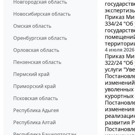
Новгородская область
государств
экспертизы
Новосибирская область
Приказ Мин
334/24 "Об
Омская область
государств
помещений
Оренбургская область
территори
4 июля 2026
Орловская область
Приказ Мин
Пензенская область
322/24 "Об
услуги "Ув
Пермский край
Постановле
изменений
Приморский край
уволенных 
курортных
Псковская область
Постановле
изменения 
Республика Адыгея
реализаци
развития Р
Республика Алтай
Постановле
Республика Башкортостан