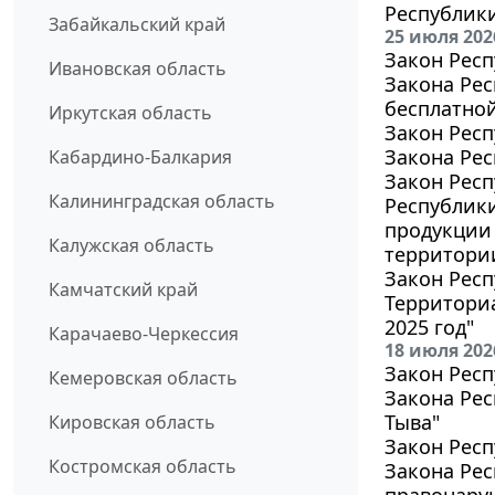
Республик
Забайкальский край
25 июля 202
Закон Респ
Ивановская область
Закона Рес
бесплатно
Иркутская область
Закон Респ
Закона Рес
Кабардино-Балкария
Закон Респ
Калининградская область
Республик
продукции 
Калужская область
территори
Закон Респ
Камчатский край
Территориа
2025 год"
Карачаево-Черкессия
18 июля 202
Закон Респ
Кемеровская область
Закона Рес
Тыва"
Кировская область
Закон Респ
Костромская область
Закона Рес
правонаруш