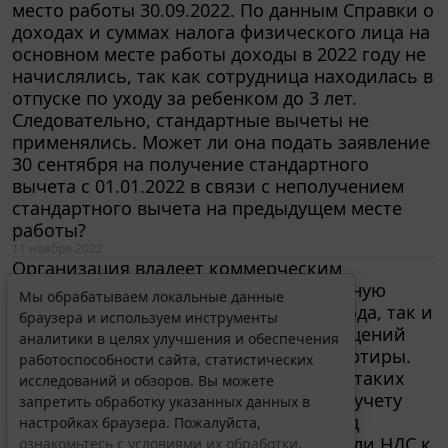
доходах и суммах налога физического лица на
основном месте работы доходы в 2022 году не
начислялись, так как сотрудница находилась в
Мы обрабатываем локальные данные
отпуске по уходу за ребенком до 3 лет.
браузера и используем инструменты
Следовательно, стандартные вычеты не
аналитики в целях улучшения и обеспечения
применялись. Может ли она подать заявление
работоспособности сайта, статистических
30 сентября на получение стандартного
исследований и обзоров. Вы можете
запретить обработку указанных данных в
вычета с 01.01.2022 в связи с неполучением
настройках браузера. Пожалуйста,
стандартного вычета на предыдущем месте
ознакомьтесь с условиями их обработки
.
работы?
11 ноября 2022
Принять
Организация владеет коммерческим
помещением и сдает его в операционную
аренду (учет на счете 03 как до 2022 года, так и
после). Принято решение часть помещений
Erid: 4CQwVszH9pWwojUA9Q3
Реклама
перевести в жилые и продать как квартиры.
Получите полный доступ к системе
Соответственно, аренда в отношении таких
ГАРАНТ бесплатно на 3 дня!
помещений прекращена. Вопросы по учету
расходов на реконструкцию и перевод
Получить доступ
помещений в жилые. 1. Принимается ли НДС к
вычету? 2. Будет ли продажа квартир