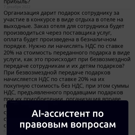
7 декабря 2022
Организация дарит подарок сотруднику за
участие в конкурсе в виде отдыха в отеле на
выходные. Заказ отеля для сотрудника будет
производиться через поставщика услуг,
оплата будет произведена в безналичном
порядке. Нужно ли начислять НДС по ставке
20% на стоимость переданного подарка в виде
услуги, как это происходит при безвозмездной
передаче сотрудникам и их детям подарков?
При безвозмездной передаче подарков
начисляется НДС по ставке 20% на их
покупную стоимость без НДС, при этом суммы
НДС, предъявленного продавцами подарков
при их приобретении, организация вправе
принять к вычету? Если куплен подарок на
сумму 3000 руб. без НДС, то в этом случае на
сумму 3000 руб. должны начислить 20% НДС
сверху?
6 декабря 2022
Как автономному учреждению среднего