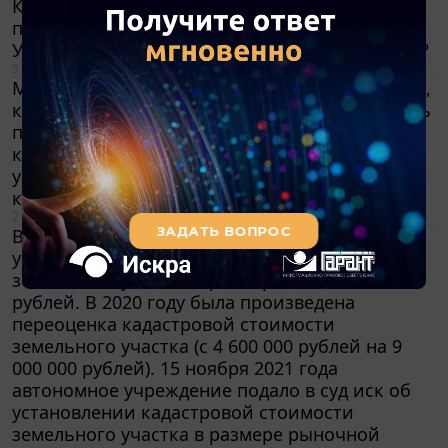
профессионального образования перейти на
УСН? Какие условия должны быть выполнены?
5 декабря 2022
Маркетплейс компенсирует стоимость товара,
который в силу разных причин не может быть
продан покупателю. В Уведомлении о
компенсации речь идет о компенсации
убытков комитента. Облагается ли НДС
компенсация товара?
2 декабря 2022
В автономном учреждении в 2016 году была
установлена кадастровая стоимость
земельного участка в размере 4 600 000
рублей. В 2020 году была произведена
переоценка кадастровой стоимости
земельного участка (с 4 600 000 рублей на 9
000 000 рублей). 15 ноября 2021 года
автономное учреждение подало в суд иск об
установлении кадастровой стоимости
земельного участка в размере рыночной
стоимости согласно произведенной оценке (1