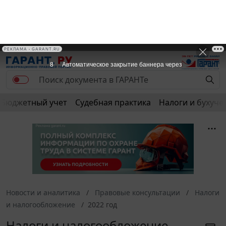
РЕКЛАМА • GARANT.RU
7
Автоматическое закрытие баннера через
Бюджетный учет
Судебная практика
Налоги и бухуче
Новости и аналитика
Правовые консультации
Налоги
и налогообложение
2022 год
Налоги и налогообложение.