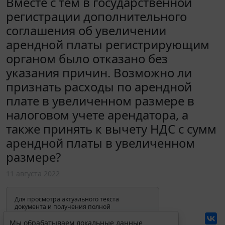
Вместе с тем в государственной
регистрации дополнительного
соглашения об увеличении
арендной платы регистрирующим
органом было отказано без
указания причин. Возможно ли
признать расходы по арендной
плате в увеличенном размере в
налоговом учете арендатора, а
также принять к вычету НДС с сумм
арендной платы в увеличенном
размере?
11 августа 2022
Для просмотра актуального текста
документа и получения полной
информации о вступлении в силу,
изменениях и порядке применения
Мы обрабатываем локальные данные