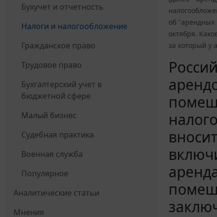
Бухучет и отчетность
налогообложен
об "арендных 
Налоги и налогообложение
октября. Како
Гражданское право
за который у 
Россий
Трудовое право
арендо
Бухгалтерский учет в
бюджетной сфере
помеще
налого
Малый бизнес
вносит
Судебная практика
включи
Военная служба
аренда
Популярное
помеще
Аналитические статьи
заключ
Мнения