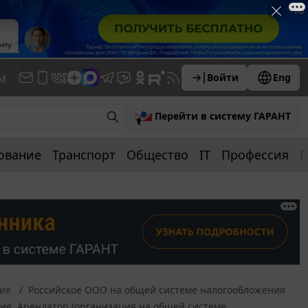
м
Войти
Eng
Перейти в систему ГАРАНТ
ование
Транспорт
Общество
IT
Профессия
П
ние
Российское ООО на общей системе налогообложения
ние. Арендатор (организация на общей системе