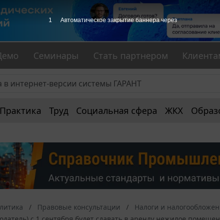
1
Автоматическое закрытие баннера через
Демо
Семинары
Стать партнером
Клиента
Практика
Труд
Социальная сфера
ЖКХ
Образ
алитика
Правовые консультации
Налоги и налогообложе
додатель) с 1 сентября будет сдавать в аренду нежилое помеще