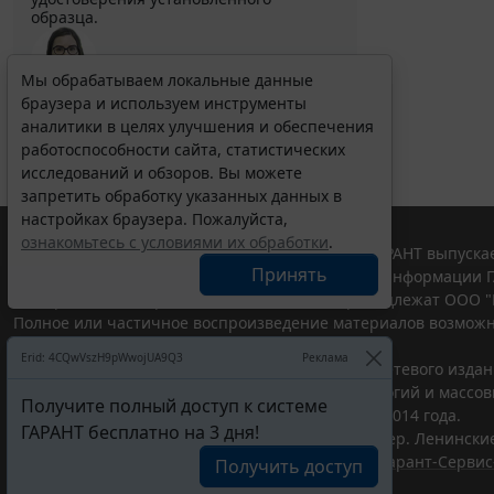
образца.
Мы обрабатываем локальные данные
браузера и используем инструменты
Выберите тему программы повышения квалификации
для юристов ...
аналитики в целях улучшения и обеспечения
работоспособности сайта, статистических
исследований и обзоров. Вы можете
запретить обработку указанных данных в
настройках браузера. Пожалуйста,
ознакомьтесь с условиями их обработки
.
© ООО "НПП "ГАРАНТ-СЕРВИС", 2026. Система ГАРАНТ выпускае
Принять
участниками Российской ассоциации правовой информации Г
Все права на материалы сайта ГАРАНТ.РУ принадлежат ООО "
Полное или частичное воспроизведение материалов возможн
Правила использования портала.
Erid: 4CQwVszH9pWwojUA9Q3
Реклама
Портал ГАРАНТ.РУ зарегистрирован в качестве сетевого изда
надзору в сфере связи,информационных технологий и массо
Получите полный доступ к системе
(Роскомнадзором), Эл № ФС77-58365 от 18 июня 2014 года.
ГАРАНТ бесплатно на 3 дня!
ООО "НПП "ГАРАНТ-СЕРВИС", 119234, г. Москва, тер. Ленинские 
Разработчик ЭПС Система ГАРАНТ – ООО "НПП "
Гарант-Сервис
Получить доступ