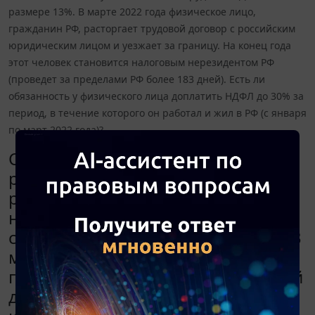
размере 13%. В марте 2022 года физическое лицо,
гражданин РФ, расторгает трудовой договор с российским
юридическим лицом и уезжает за границу. На конец года
этот человек становится налоговым нерезидентом РФ
(проведет за пределами РФ более 183 дней). Есть ли
обязанность у физического лица доплатить НДФЛ до 30% за
период, в течение которого он работал и жил в РФ (с января
по март 2022 года)?
Сотрудник трудоустроен в
российской организации,
работодатель в качестве
налогового агента уплачивает за
сотрудника НДФЛ в размере 13%. В
марте 2022 года физическое лицо,
гражданин РФ, расторгает трудовой
договор с российским