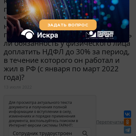
юридическим лицом и уезжает за
границу. На конец года этот
человек становится налоговым
нерезидентом РФ (проведет за
пределами РФ более 183 дней). Есть
ли обязанность у физического лица
доплатить НДФЛ до 30% за период,
в течение которого он работал и
жил в РФ (с января по март 2022
года)?
13 июля 2022
Для просмотра актуального текста
документа и получения полной
информации о вступлении в силу,
изменениях и порядке применения
документа, воспользуйтесь поиском в
Перепечатка
Интернет-версии системы ГАРАНТ: