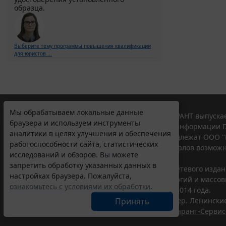
образца.
Выберите тему программы повышения квалификации
для юристов ...
Мы обрабатываем локальные данные
© ООО "НПП "ГАРАНТ-СЕРВИС", 2026. Система ГАРАНТ выпускае
браузера и используем инструменты
участниками Российской ассоциации правовой информации Г
аналитики в целях улучшения и обеспечения
Все права на материалы сайта ГАРАНТ.РУ принадлежат ООО "
работоспособности сайта, статистических
Полное или частичное воспроизведение материалов возможн
исследований и обзоров. Вы можете
Правила использования портала.
запретить обработку указанных данных в
Портал ГАРАНТ.РУ зарегистрирован в качестве сетевого изда
настройках браузера. Пожалуйста,
надзору в сфере связи,информационных технологий и массо
ознакомьтесь с условиями их обработки
.
(Роскомнадзором), Эл № ФС77-58365 от 18 июня 2014 года.
Принять
ООО "НПП "ГАРАНТ-СЕРВИС", 119234, г. Москва, тер. Ленинские 
Разработчик ЭПС Система ГАРАНТ – ООО "НПП "
Гарант-Сервис