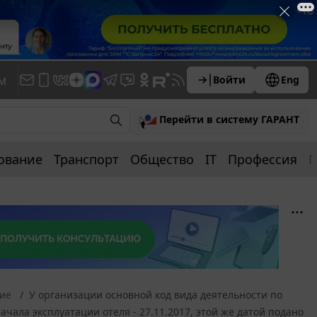
м
Войти
Eng
Перейти в систему ГАРАНТ
ование
Транспорт
Общество
IT
Профессия
П
ние
У организации основной код вида деятельности по
чала эксплуатации отеля - 27.11.2017, этой же датой подано