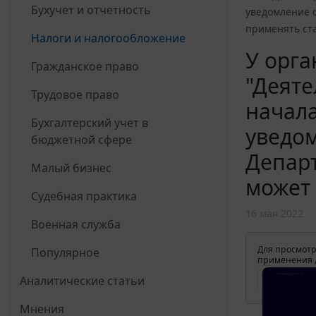
Бухучет и отчетность
уведомление 
применять ста
Налоги и налогообложение
У орга
Гражданское право
"Деяте
Трудовое право
начала
Бухгалтерский учет в
уведом
бюджетной сфере
Департ
Малый бизнес
может 
Судебная практика
16 мая 2022
Военная служба
Для просмотр
Популярное
применения д
Аналитические статьи
Мнения