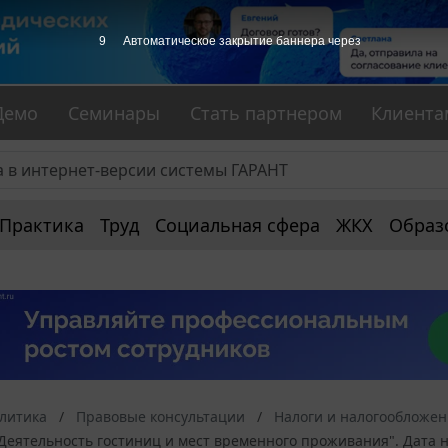
9
Автоматическое закрытие баннера через
Демо
Семинары
Стать партнером
Клиента
Практика
Труд
Социальная сфера
ЖКХ
Образ
алитика
Правовые консультации
Налоги и налогообложе
Деятельность гостиниц и мест временного проживания". Дата на