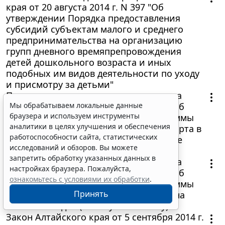
края от 20 августа 2014 г. N 397 "Об
утверждении Порядка предоставления
субсидий субъектам малого и среднего
предпринимательства на организацию
групп дневного времяпрепровождения
детей дошкольного возраста и иных
подобных им видов деятельности по уходу
и присмотру за детьми"
Постановление администрации города
Барнаула от 5 августа 2014 г. N 1672 "Об
Мы обрабатываем локальные данные
браузера и используем инструменты
утверждении муниципальной программы
аналитики в целях улучшения и обеспечения
"Развитие физической культуры и спорта в
работоспособности сайта, статистических
городе Барнауле на 2015-2017 годы" (не
исследований и обзоров. Вы можете
вступило в силу)
запретить обработку указанных данных в
Постановление администрации города
настройках браузера. Пожалуйста,
Барнаула от 7 августа 2014 г. N 1708 "Об
ознакомьтесь с условиями их обработки
.
утверждении муниципальной программы
Принять
"Развитие культуры города Барнаула на
2015-2017 годы" (не вступило в силу)
Закон Алтайского края от 5 сентября 2014 г.