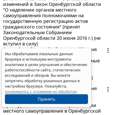
изменений в Закон Оренбургской области
"О наделении органов местного
самоуправления полномочиями на
государственную регистрацию актов
гражданского состояния" (принят
Законодательным Собранием
Оренбургской области 20 июня 2016 г.) (не
вступил в силу)
Закон Оренбургской области от 27 июня
Мы обрабатываем локальные данные
2016 г. N 4000/1085-V-ОЗ "О внесении
браузера и используем инструменты
изменений в отдельные законодательные
аналитики в целях улучшения и обеспечения
акты Оренбургской области" (принят
работоспособности сайта, статистических
Законодательным Собранием
исследований и обзоров. Вы можете
Оренбургской области 20 июня 2016 г.)
запретить обработку указанных данных в
9 июля 2016
настройках браузера. Пожалуйста,
Закон Оренбургской области от 20 июня
ознакомьтесь с условиями их обработки
.
2016 г. N 3927/1072-V-ОЗ "О внесении
Принять
изменения в статью 51 Закона
Оренбургской области "Об организации
местного самоуправления в Оренбургской