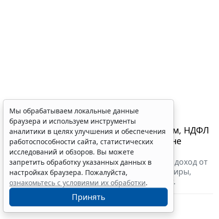
Мы обрабатываем локальные данные
браузера и используем инструменты
При признании гражданина банкротом, НДФЛ
аналитики в целях улучшения и обеспечения
с доходов от продажи его имущества не
работоспособности сайта, статистических
уплачивается
исследований и обзоров. Вы можете
Также освобождается от налогообложения доход от
запретить обработку указанных данных в
подаренной близким родственником квартиры,
настройках браузера. Пожалуйста,
находящей в собственности более трех лет.
ознакомьтесь с условиями их обработки
.
30 октября 2019 16:44
Налоги и бухучет
Принять