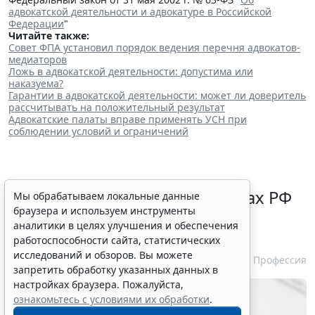
адвокатской деятельности и адвокатуре в Российской
Федерации
"
Читайте также:
Совет ФПА установил порядок ведения перечня адвокатов-
медиаторов
Ложь в адвокатской деятельности: допустима или
наказуема?
Гарантии в адвокатской деятельности: может ли доверитель
рассчитывать на положительный результат
Адвокатские палаты вправе применять УСН при
соблюдении условий и ограничений
Нотариусам в новых субъектах РФ
Мы обрабатываем локальные данные
браузера и используем инструменты
зачтут в стаж работу на этих
аналитики в целях улучшения и обеспечения
территориях ранее
работоспособности сайта, статистических
исследований и обзоров. Вы можете
5 августа 2026 10:51
Профессия
запретить обработку указанных данных в
настройках браузера. Пожалуйста,
ознакомьтесь с условиями их обработки
.