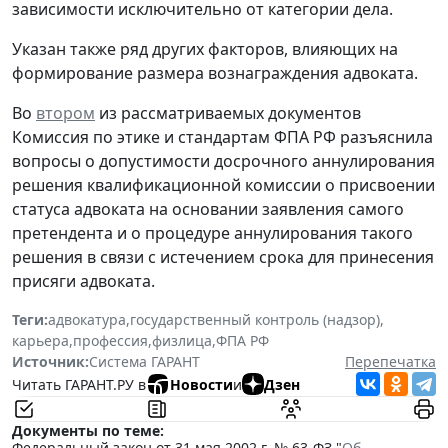
зависимости исключительно от категории дела.
Указан также ряд других факторов, влияющих на
формирование размера вознаграждения адвоката.
Во
втором
из рассматриваемых документов
Комиссия по этике и стандартам ФПА РФ разъяснила
вопросы о допустимости досрочного аннулирования
решения квалификационной комиссии о присвоении
статуса адвоката на основании заявления самого
претендента и о процедуре аннулирования такого
решения в связи с истечением срока для принесения
присяги адвоката.
Теги:
адвокатура
,
государственный контроль (надзор)
,
карьера
,
профессия
,
физлица
,
ФПА РФ
Источник:
Система ГАРАНТ
Перепечатка
Читать ГАРАНТ.РУ в
Новости
и
Дзен
Документы по теме:
Федеральный закон от 31 мая 2002 г. № 63-ФЗ "
Об