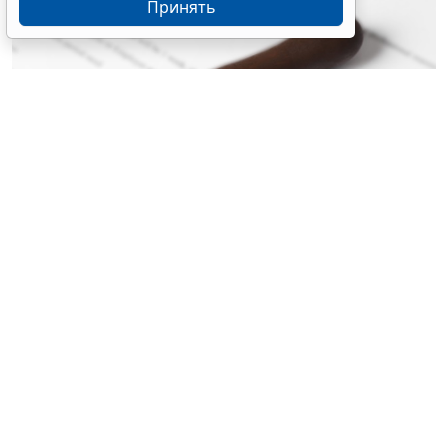
Принять
© liudmilachernetska / Фотобанк 123RF.com
Изменения коснутся тех, кто претендует на
замещение соответствующих должностей в ДНР,
ЛНР, Запорожской и Херсонской областях. Документ
размещен на официальном интернет портале
правовой информации (Федеральный закон от 4
августа 2026 г. № 333-ФЗ "О внесении изменений в
отдельные законодательные акты Российской
Федерации").