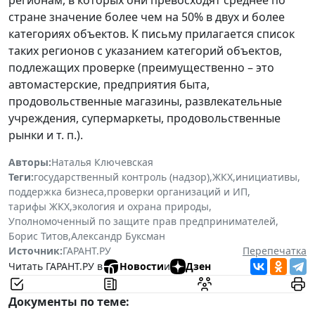
стране значение более чем на 50% в двух и более
категориях объектов. К письму прилагается список
таких регионов с указанием категорий объектов,
подлежащих проверке (преимущественно – это
автомастерские, предприятия быта,
продовольственные магазины, развлекательные
учреждения, супермаркеты, продовольственные
рынки и т. п.).
Авторы:
Наталья Ключевская
Теги:
государственный контроль (надзор)
,
ЖКХ
,
инициативы
,
поддержка бизнеса
,
проверки организаций и ИП
,
тарифы ЖКХ
,
экология и охрана природы
,
Уполномоченный по защите прав предпринимателей
,
Борис Титов
,
Александр Буксман
Источник:
ГАРАНТ.РУ
Перепечатка
Читать ГАРАНТ.РУ в
Новости
и
Дзен
Документы по теме: