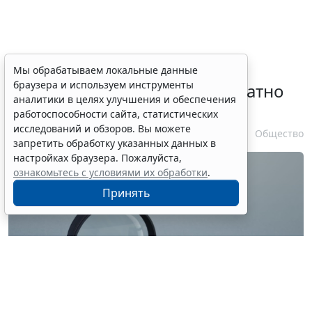
Временное удостоверение
Мы обрабатываем локальные данные
браузера и используем инструменты
личности оформляется бесплатно
аналитики в целях улучшения и обеспечения
при утрате паспорта
работоспособности сайта, статистических
исследований и обзоров. Вы можете
7 августа 2026 17:55
Общество
запретить обработку указанных данных в
настройках браузера. Пожалуйста,
ознакомьтесь с условиями их обработки
.
Принять