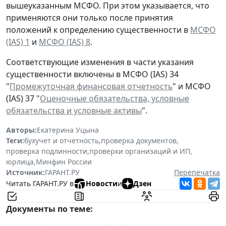
вышеуказанным МСФО. При этом указывается, что
применяются они только после принятия
положений к определению существенности в
МСФО
(IAS) 1
и
МСФО (IAS) 8
.
Соответствующие изменения в части указания
существенности включены в МСФО (IAS) 34
"
Промежуточная финансовая отчетность
" и МСФО
(IAS) 37 "
Оценочные обязательства, условные
обязательства и условные активы
".
Авторы:
Екатерина Уцына
Теги:
бухучет и отчетность
,
проверка документов
,
проверка подлинности
,
проверки организаций и ИП
,
юрлица
,
Минфин России
Источник:
ГАРАНТ.РУ
Перепечатка
Читать ГАРАНТ.РУ в
Новости
и
Дзен
Документы по теме: