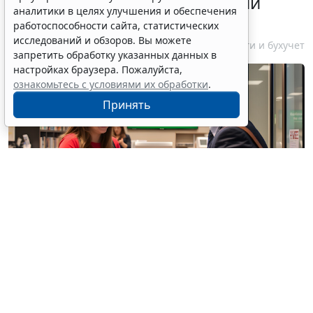
информирования об открытии
аналитики в целях улучшения и обеспечения
счетов за границей
работоспособности сайта, статистических
исследований и обзоров. Вы можете
6 августа 2026 18:27
Налоги и бухучет
запретить обработку указанных данных в
настройках браузера. Пожалуйста,
ознакомьтесь с условиями их обработки
.
Принять
© / Фотобанк 123RF.com
Резиденты РФ (физлица, юрлица, ИП) обязаны
уведомлять налоговые органы об открытии
(закрытии) счетов (вкладов) в иностранных банках,