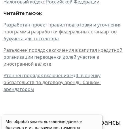
Налоговый кодекс Российской Федерации
Читайте также:
Разработан проект правил подготовки и уточнения
программы разработки федеральных стандартов
бухучета для госсектора
Разъяснен порядок включения в капитал кредитной
организации переоценки долей участия в
иностранной валюте
Уточнен порядок включения НДС в оценку
обязательств по договору аренды банком-
арендатором
Резидентам РФ указали на нюансы
Мы обрабатываем локальные данные
браузера и используем инструменты