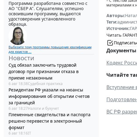
С текстом зако
Программа разработана совместно с
материалами к 
АО ''СБЕР А". Слушателям, успешно
освоившим программу, выдаются
Авторы:
Ната
удостоверения установленного
Теги:
админист
образца.
Источник:
ГАР
Читать ГАРАНТ
Подписать
Выберите тему программы повышения квалификации
Документы 
для юристов ...
Новости
Кодекс Росс
Суд обязал заключить трудовой
договор при признании отказа в
Читайте та
приеме незаконным
6 авг 18:38
Судебная практика
Вступление 
Резидентам РФ указали на нюансы
информирования об открытии счетов
Подготовлен
за границей
6 авг 18:27
Налоги и бухучет
ВС РФ разре
Племенные свидетельства и паспорта
решено перевести в электронный
формат
6 авг 18:16
IT