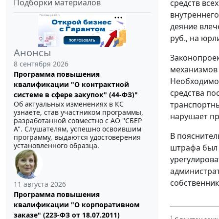
Подборки материалов
средств всех
внутреннего
деяние влече
руб., на юрли
Анонсы
Законопрое
8 сентября 2026
механизмов и
Программа повышения
Необходимос
квалификации "О контрактной
средства по
системе в сфере закупок" (44-ФЗ)"
Об актуальных изменениях в КС
транспортн
узнаете, став участником программы,
нарушает пр
разработанной совместно с АО ''СБЕР
А". Слушателям, успешно освоившим
В пояснител
программу, выдаются удостоверения
установленного образца.
штрафа был 
урегулирова
администрат
собственник"
11 августа 2026
Программа повышения
______________
квалификации "О корпоративном
заказе" (223-ФЗ от 18.07.2011)
1