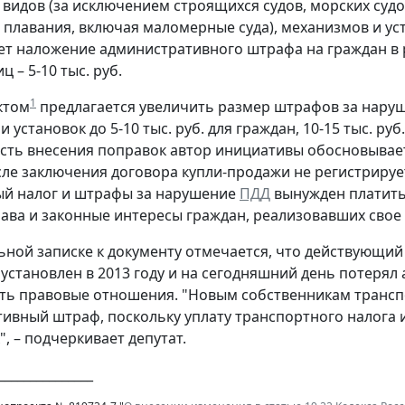
 видов (за исключением строящихся судов, морских судо
 плавания, включая маломерные суда), механизмов и уст
т наложение административного штрафа на граждан в раз
ц – 5-10 тыс. руб.
1
ктом
предлагается увеличить размер штрафов за наруш
 установок до 5-10 тыс. руб. для граждан, 10-15 тыс. руб
ть внесения поправок автор инициативы обосновывает 
сле заключения договора купли-продажи не регистрирует
ый налог и штрафы за нарушение
ПДД
вынужден платить
ава и законные интересы граждан, реализовавших свое 
ьной записке к документу отмечается, что действующи
установлен в 2013 году и на сегодняшний день потерял 
ть правовые отношения. "Новым собственникам транспо
ивный штраф, поскольку уплату транспортного налога
, – подчеркивает депутат.
_______________