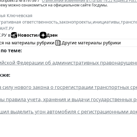
нопроекта № 819734-7 "
О внесении изменения в статью 19.22 Кодекса Ро
нему можно ознакомиться на официальном сайте Госдумы.
лья Ключевская
ративная ответственность
,
законопроекты
,
инициативы
,
трансп
АНТ.РУ
.РУ в
Новости
и
Дзен
ся на материалы рубрики
Другие материалы рубрики
по теме:
ийской Федерации об административных правонарушен
кже:
в силу нового закона о госрегистрации транспортных ср
ы правила учета, хранения и выдачи государственных 
шил выделить угон автомобиля с регистрационными до