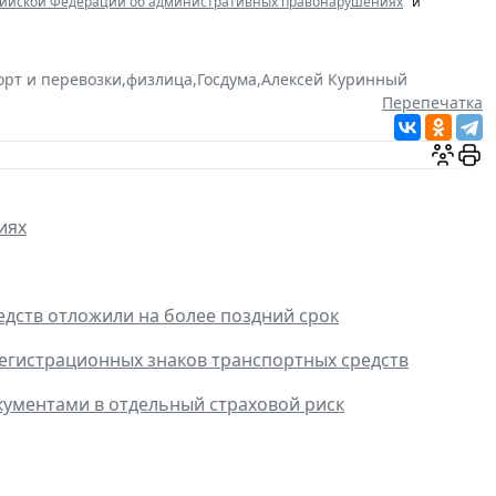
ссийской Федерации об административных правонарушениях
" и
орт и перевозки
,
физлица
,
Госдума
,
Алексей Куринный
Перепечатка
иях
едств отложили на более поздний срок
регистрационных знаков транспортных средств
кументами в отдельный страховой риск