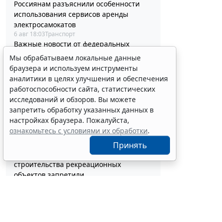
Россиянам разъяснили особенности
использования сервисов аренды
электросамокатов
6 авг 18:03
Транспорт
Важные новости от федеральных
органов власти в третьей декаде июля
Мы обрабатываем локальные данные
6 авг 17:46
Бюджетный учет
браузера и используем инструменты
Депутаты Госдумы инициировали
аналитики в целях улучшения и обеспечения
ужесточение миграционного учета в
работоспособности сайта, статистических
регионах
исследований и обзоров. Вы можете
6 авг 17:20
Общество
запретить обработку указанных данных в
Минздрав России обновил стандарт
настройках браузера. Пожалуйста,
медпомощи при преждевременном
ознакомьтесь с условиями их обработки
.
половом развитии
6 авг 17:02
Социальная сфера
Принять
Выборочные рубки леса для
строительства рекреационных
объектов запретили
6 авг 16:41
Общество
Сервис автоматического
аннулирования патентов за неуплату
запустят с 10 августа