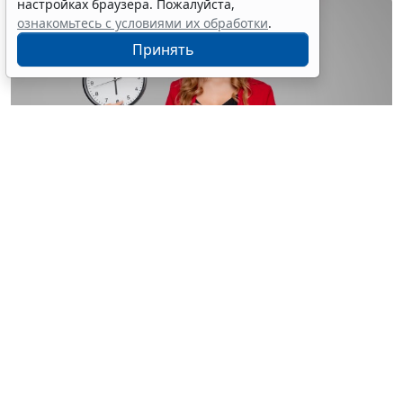
настройках браузера. Пожалуйста,
ознакомьтесь с условиями их обработки
.
Принять
© astimak / Фотобанк 123RF.com
Изменения внесены в
ч. 8 ст. 93 Закона № 44-ФЗ
. С 1
января 2027 года такой срок будет составлять не 8, а
5 рабочих дней со дня, следующего за днем
поступления обращения о согласовании
(
Федеральный закон от 4 августа 2026 г. № 279-ФЗ
).
Теги:
госзакупки
,
государственный контроль (надзор)
,
МСБ
,
обязательства, сделки
,
Проверка контрагентов
,