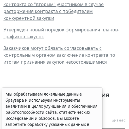
контракта со "вторым" участником в случае
расторжения контракта с победителем
конкурентной закупки
Утвержден новый порядок формирования планов-
графиков закупок
Заказчиков могут обязать согласовывать с
контрольным органом заключение контракта по
итогам признания закупок несостоявшимися
Срок согласования заключения
Мы обрабатываем локальные данные
браузера и используем инструменты
контракта с единственным
аналитики в целях улучшения и обеспечения
контрагентом сократили
работоспособности сайта, статистических
исследований и обзоров. Вы можете
7 августа 2026 16:55
Бизнес
запретить обработку указанных данных в