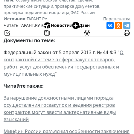
практические ситуации
,
проверка документов
,
проверка подлинности
,
юрлица
,
ФАС России
Источник:
ГАРАНТ.РУ
Перепечатка
Читать ГАРАНТ.РУ в
Новости
и
Дзен
Документы по теме:
Федеральный закон от 5 апреля 2013 г. № 44-ФЗ "
О
контрактной системе в сфере закупок товаров,
работ, услуг для обеспечения государственных и
муниципальных нужд
"
Читайте также:
За нарушение должностными лицами порядка
осуществления госзакупок и ведения реестров
контрактов могут ввести альтернативные виды
взысканий
Минфин России разъяснил особенности заключения