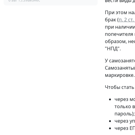
вести виды 
6 авг 15:39
Бизнес
При этом на
брак (
п. 2 с
при наличии
попечителя 
образом, не
"НПД".
У самозанят
Самозанятый
маркировке.
Чтобы стать
через м
только в
пароль);
через у
через ЕП