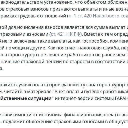
аконодательством установлено, что объектом обложен
в страховых взносов признаются выплаты и иные возна
в рамках трудовых отношений (
п. 1 ст. 420 Налогового ко
зой для исчисления взносов является вся сумма выплат
траховыми взносами (
ст. 421 НК РФ
). Вместе с тем опр
 В него включены такие выплаты, как госпособия, ком
й помощи и другие. Как поясняет налоговая служба, пе
санаторно-курортное лечение работников не ранее чем 
значение страховой пенсии по старости в соответствии
а.
 каких случаях оплата проезда к месту санаторно-курор
, читайте в материале "Учет оплаты путевок работникам
яйственные ситуации
" интернет-версии системы ГАРА
не зависимости от источника финансирования оплаты в
ь подлежит обложению страховыми взносами в общеус