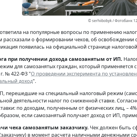
© serhiibobyk / Фотобанк 1
ответила на популярные вопросы по применению налога
 рассказали о формировании чеков, об освобождении от
ликация появилась на официальной странице налоговой 
ога при получении дохода самозанятым от ИП.
Нало
ежим для самозанятых граждан, который применяется с 
г. № 422-ФЗ "
О проведении эксперимента по установлен
альный доход
".
П, перешедшие на специальный налоговый режим (самоз
ьной деятельности налог по сниженной ставке. Соглас
тавки: по доходам, полученным от физических лиц, – 4%
 образом, если самозанятый получает доход от ИП, прим
ачи чека самозанятым заказчику.
Чек должен быть 
(заказчику) в момент расчета наличными денежными ср