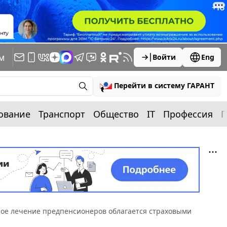
м
Войти
Eng
Перейти в систему ГАРАНТ
ование
Транспорт
Общество
IT
Профессия
П
ное лечение предпенсионеров облагается страховыми