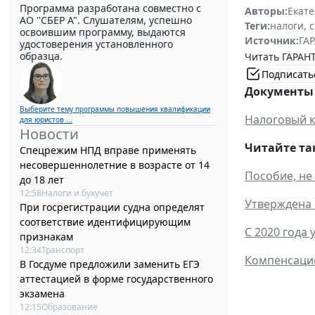
Программа разработана совместно с
Авторы:
Екат
АО ''СБЕР А". Слушателям, успешно
Теги:
налоги, 
освоившим программу, выдаются
Источник:
ГАР
удостоверения установленного
образца.
Читать ГАРАНТ
Подписать
Документы 
Выберите тему программы повышения квалификации
Налоговый к
для юристов ...
Новости
Читайте та
Спецрежим НПД вправе применять
несовершеннолетние в возрасте от 14
Пособие, не
до 18 лет
12:58
Налоги и бухучет
Утверждена 
При госрегистрации судна определят
соответствие идентифицирующим
С 2020 года
признакам
12:34
Транспорт
Компенсацио
В Госдуме предложили заменить ЕГЭ
аттестацией в форме государственного
экзамена
12:15
Образование