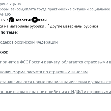
ерина Уцына
сборы, взносы
,
оплата труда
,
практические ситуации
,
социальное
АНТ.РУ
.РУ в
Новости
и
Дзен
ся на материалы рубрики
Другие материалы рубрики
по теме:
одекс Российской Федерации
кже:
 принятое ФСС России к зачету, облагается страховыми 
новая форма расчета по страховым взносам
 устанавливаются новые правила начисления и уплаты с
нные выплаты: как не ошибиться с НДФЛ и страховыми