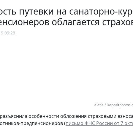
сть путевки на санаторно-ку
енсионеров облагается страх
19 09:28
aletia / Depositphotos
разъяснила особенности обложения страховыми взноса
отников-предпенсионеров (
письмо ФНС России от 7 октя