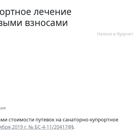
рортное лечение
овыми взносами
Налоги и бухучет
.com
ми стоимости путевок на санаторно-купрортное
бря 2019 г. № БС-4-11/20417@
).