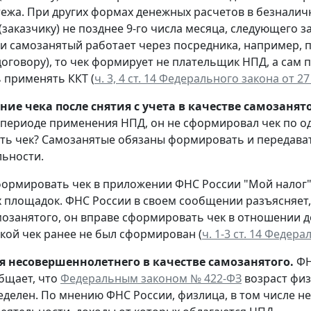
тежа. При других формах денежных расчетов в безнали
(заказчику) не позднее 9-го числа месяца, следующего
ли самозанятый работает через посредника, например, 
оговору), то чек формирует не плательщик НПД, а сам по
 применять ККТ (
ч. 3, 4 ст. 14 Федерального закона от 2
ие чека после снятия с учета в качестве самозанято
в периоде применения НПД, он не сформировал чек по од
ь чек? Самозанятые обязаны формировать и передавать
льности.
ормировать чек в приложении ФНС России "Мой налог"
 площадок. ФНС России в своем сообщении разъясняет, 
мозанятого, он вправе сформировать чек в отношении 
акой чек ранее не был сформирован (
ч. 1-3 ст. 14 Федер
я несовершеннолетнего в качестве самозанятого.
ФН
бщает, что
Федеральным законом № 422-ФЗ
возраст физ
еделен. По мнению ФНС России, физлица, в том числе не