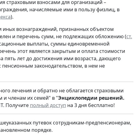
ия страховыми взносами для организаций –
граждения, начисляемые ими в пользу физлиц, в
декса
).
 и иных вознаграждений, признанных объектом
еделен и перечень сумм, не подлежащих обложению (
ст.
пенсационные выплаты, суммы единовременной
речень этот является закрытым и оплата стоимости
за пять лет до достижения ими возраста, дающего
 с пенсионным законодательством, в нем не
тного лечения и обратно не облагается страховыми
 и членам их семей" в "
Энциклопедии решений.
НТ. Получите
полный доступ
на 3 дня бесплатно!
ышеуказанных путевок сотрудникам-предпенсионерам,
тановленном порядке.