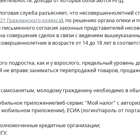
деятельности, доходы от которых облагаются НПД.
логовая служба разъясняет, что несовершеннолетний с
т. 21 Гражданского кодекса
), по решению органа опеки и 
 письменного согласия законных представителей несов
на совершение сделок в связи с ведением вышеуказанны
совершеннолетние в возрасте от 14 до 18 лет в соотве
ого подростка, как и у взрослого, предельный уровень 
 не вправе заниматься перепродажей товаров, продаж
 самозанятым, молодому гражданину необходимо в обы
обильное приложение/веб-сервис "Мой налог" с автори
 мобильном приложении), ЕСИА (логин/пароль от портал
полномоченные кредитные организации;
ГУ.