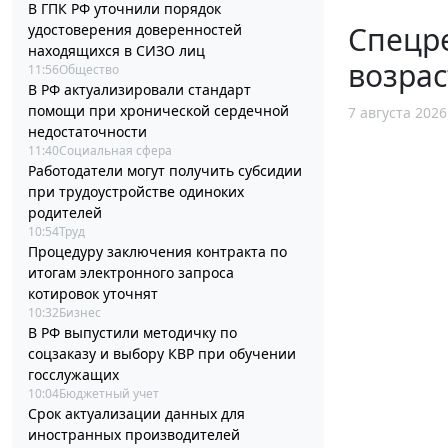
В ГПК РФ уточнили порядок
Спецр
удостоверения доверенностей
находящихся в СИЗО лиц
возрас
11:56
Общество
В РФ актуализировали стандарт
помощи при хронической сердечной
7 августа 2026
недостаточности
11:40
Социальная сфера
Работодатели могут получить субсидии
при трудоустройстве одиноких
родителей
10:54
Труд
Процедуру заключения контракта по
итогам электронного запроса
котировок уточнят
10:32
Бизнес
В РФ выпустили методичку по
соцзаказу и выбору КВР при обучении
госслужащих
10:04
Бюджетный учет
Срок актуализации данных для
иностранных производителей