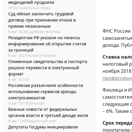
медизделий продлили
09:30
Социальная сфера
Суд обязал заключить трудовой
договор при признании отказа в
приеме незаконным
ФНС России 
6 авг 18:38
Судебная практика
Резидентам РФ указали на нюансы
самозанятым
информирования об открытии счетов
дохода. Пуб
за границей
6 авг 18:27
Налоги и бухучет
Ставка нал
Племенные свидетельства и паспорта
налоговый р
решено перевести в электронный
ноября 2018 
формат
профессион
6 авг 18:16
IT
Россиянам разъяснили особенности
Физлица и И
использования сервисов аренды
самостоятел
электросамокатов
6 авг 18:03
Транспорт
следующие с
Важные новости от федеральных
– 6%. Таким
органов власти в третьей декаде июля
6 авг 17:46
Бюджетный учет
Срок перед
Депутаты Госдумы инициировали
покупателю 