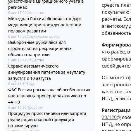
ужесточение миграционного учета в
средств пла
регионах
покупателю 
6 авг 17:20
Общество
Минздрав России обновил стандарт
расчеты. Ес
медпомощи при преждевременном
агентскому д
половом развитии
обязанность
6 авг 17:02
Социальная сфера
Выборочные рубки леса для
Формирован
строительства рекреационных
что ранее, 
объектов запретили
сформироват
6 авг 16:41
Общество
своей деяте
Сервис автоматического
аннулирования патентов за неуплату
Он может сф
запустят с 10 августа
6 авг 16:19
Труд
электронных
ФАС России рассказала об особенностях
качестве са
внеплановых проверок заказчиков по
НПД, если т
44-ФЗ
6 авг 16:00
Проверки
Регистраци
Процедуру приостановки или запрета
20/120@
соо
реализации опасной продукции
НПД, не опр
оптимизируют