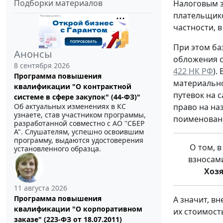
Подборки материалов
Налоговым з
плательщико
частности, 
При этом ба
Анонсы
обложения с
8 сентября 2026
422 НК РФ
).
Программа повышения
материально
квалификации "О контрактной
путевок на 
системе в сфере закупок" (44-ФЗ)"
Об актуальных изменениях в КС
право на на
узнаете, став участником программы,
поименован
разработанной совместно с АО ''СБЕР
А". Слушателям, успешно освоившим
программу, выдаются удостоверения
О том, в
установленного образца.
взносами
Хоз
11 августа 2026
Программа повышения
А значит, в
квалификации "О корпоративном
их стоимост
заказе" (223-ФЗ от 18.07.2011)