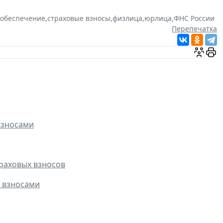
 обеспечение
,
страховые взносы
,
физлица
,
юрлица
,
ФНС России
Перепечатка
взносами
траховых взносов
 взносами