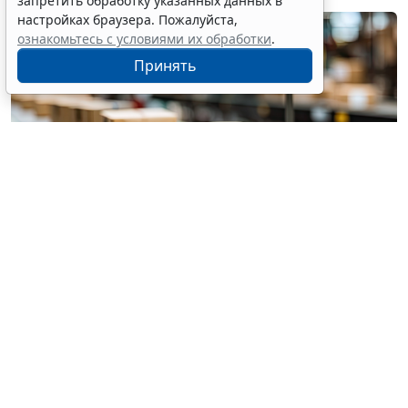
запретить обработку указанных данных в
настройках браузера. Пожалуйста,
ознакомьтесь с условиями их обработки
.
Принять
© pannee99 / Фотобанк 123RF.com
Установлен единый порядок приостановки (запрета)
реализации опасной продукции с использованием
госинформсистемы мониторинга за оборотом
товаров (
Федеральный закон от 4 августа 2026 г. №
331-ФЗ
).
Выездная проверка проводится без