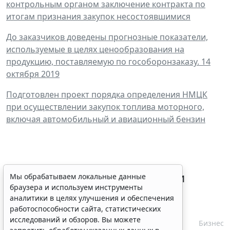
контрольным органом заключение контракта по
итогам признания закупок несостоявшимися
До заказчиков доведены прогнозные показатели,
используемые в целях ценообразования на
продукцию, поставляемую по гособоронзаказу. 14
октября 2019
Подготовлен проект порядка определения НМЦК
при осуществлении закупок топлива моторного,
включая автомобильный и авиационный бензин
Процедуру приостановки или
Мы обрабатываем локальные данные
браузера и используем инструменты
запрета реализации опасной
аналитики в целях улучшения и обеспечения
продукции оптимизируют
работоспособности сайта, статистических
исследований и обзоров. Вы можете
6 августа 2026 15:39
Бизнес