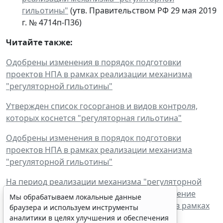
гильотины"
(утв. Правительством РФ 29 мая 2019
г. № 4714п-П36)
Читайте также:
Одобрены изменения в порядок подготовки
проектов НПА в рамках реализации механизма
"регуляторной гильотины"
Утвержден список госорганов и видов контроля,
которых коснется "регуляторная гильотина"
Одобрены изменения в порядок подготовки
проектов НПА в рамках реализации механизма
"регуляторной гильотины"
На период реализации механизма "регуляторной
гильотины" введен мораторий на установление
Мы обрабатываем локальные данные
новых требований, подлежащих проверке в рамках
браузера и используем инструменты
госконтроля
аналитики в целях улучшения и обеспечения