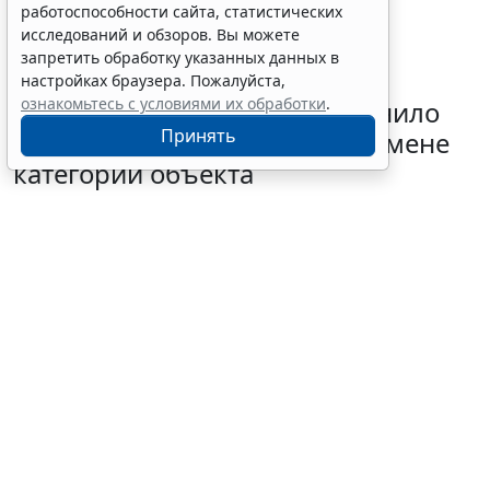
работоспособности сайта, статистических
исследований и обзоров. Вы можете
запретить обработку указанных данных в
настройках браузера. Пожалуйста,
ознакомьтесь с условиями их обработки
.
Минприроды России разъяснило
Принять
алгоритм действия КЭР при смене
категории объекта
4 августа 2026 11:21
Проверки