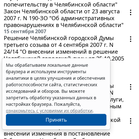
попечительству в Челябинской области"
Закон Челябинской области от 23 августа
2007 г. N 190-ЗО "Об административных
правонарушениях в Челябинской области"
15 сентября 2007
Решение Челябинской городской Думы
третьего созыва от 4 сентября 2007 г. N
24/14 "О внесении изменений в решение
Челябинской городской думы от 25.10.2005
г. N 7/12 "Об установлении налога на
Мы обрабатываем локальные данные
имущество физических лиц в городе
браузера и используем инструменты
Челябинске"
аналитики в целях улучшения и обеспечения
работоспособности сайта, статистических
Решение Челябинской городской Думы
исследований и обзоров. Вы можете
третьего созыва от 4 сентября 2007 г. N
запретить обработку указанных данных в
24/13 "Об установлении тарифов на услуги,
настройках браузера. Пожалуйста,
оказываемые муниципальным унитарным
ознакомьтесь с условиями их обработки
.
предприятием "Вечерний Челябинск"
Постановление Губернатора Челябинской
Принять
области от 5 сентября 2007 г. N 274 "О
внесении изменения в постановление