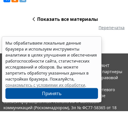
Показать все материалы
Перепечатка
Мы обрабатываем локальные данные
браузера и используем инструменты
аналитики в целях улучшения и обеспечения
работоспособности сайта, статистических
© ООО "НПП "ГАРАНТ-СЕРВИС", 2026. Система ГАРАНТ
исследований и обзоров. Вы можете
выпускается с 1990 года. Компания "Гарант" и ее партнеры
запретить обработку указанных данных в
являются участниками Российской ассоциации правовой
настройках браузера. Пожалуйста,
информации ГАРАНТ.
ознакомьтесь с условиями их обработки
.
Портал ГАРАНТ.РУ зарегистрирован в качестве сетевого
Принять
издания Федеральной службой по надзору в сфере
связи,информационных технологий и массовых
коммуникаций (Роскомнадзором), Эл № ФС77-58365 от 18
июня 2014 года.
16+