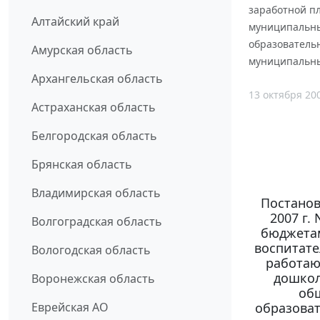
заработной п
Алтайский край
муниципальны
образователь
Амурская область
муниципальны
Архангельская область
13 октября 20
Астраханская область
Белгородская область
Брянская область
Владимирская область
Постанов
2007 г.
Волгоградская область
бюджетам
воспитате
Вологодская область
работаю
дошкол
Воронежская область
об
образоват
Еврейская АО