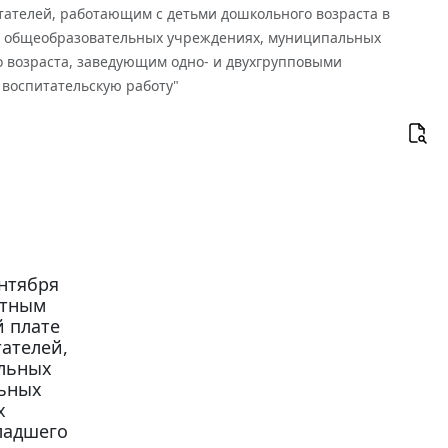
ателей, работающим с детьми дошкольного возраста в
 общеобразовательных учреждениях, муниципальных
 возраста, заведующим одно- и двухгрупповыми
оспитательскую работу"
нтября
стным
 плате
ателей,
альных
ьных
х
ладшего