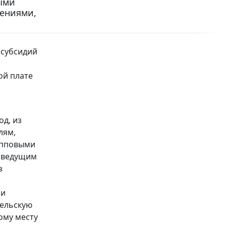
ыми
ениями,
 субсидий
ой плате
од, из
лям,
упповыми
 ведущим
з
ми
ельскую
ому месту