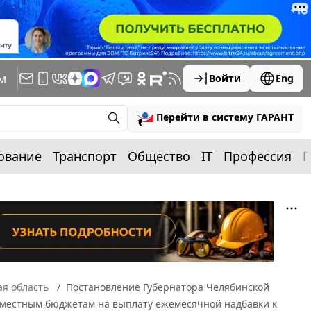
м
Войти
Eng
Перейти в систему ГАРАНТ
ование
Транспорт
Общество
IT
Профессия
П
я область
Постановление Губернатора Челябинской
дий местным бюджетам на выплату ежемесячной надбавки к