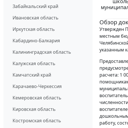
школь
Забайкальский край
муниципа
Ивановская область
Обзор до
Утвержден П
Иркутская область
местным бюд
Кабардино-Балкария
Челябинской
указанным к
Калининградская область
Предоставле
Калужская область
предусмотре
расчета: 1 
Камчатский край
помощникам 
Карачаево-Черкессия
муниципаль
воспитатель
Кемеровская область
численности
воспитателе
Кировская область
дошкольным
Костромская область
работу, сос