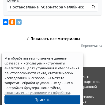
ГАРАНТ:
Показать все материалы
Перепечатка
Мы обрабатываем локальные данные
браузера и используем инструменты
аналитики в целях улучшения и обеспечения
работоспособности сайта, статистических
© ООО "НПП "ГАРАНТ-СЕРВИС", 2026. Система ГАРАНТ
исследований и обзоров. Вы можете
выпускается с 1990 года. Компания "Гарант" и ее партнеры
запретить обработку указанных данных в
являются участниками Российской ассоциации правовой
настройках браузера. Пожалуйста,
информации ГАРАНТ.
ознакомьтесь с условиями их обработки
.
Портал ГАРАНТ.РУ зарегистрирован в качестве сетевого
Принять
издания Федеральной службой по надзору в сфере