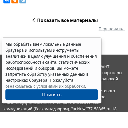
Показать все материалы
Перепечатка
Мы обрабатываем локальные данные
браузера и используем инструменты
аналитики в целях улучшения и обеспечения
работоспособности сайта, статистических
© ООО "НПП "ГАРАНТ-СЕРВИС", 2026. Система ГАРАНТ
исследований и обзоров. Вы можете
выпускается с 1990 года. Компания "Гарант" и ее партнеры
запретить обработку указанных данных в
являются участниками Российской ассоциации правовой
настройках браузера. Пожалуйста,
информации ГАРАНТ.
ознакомьтесь с условиями их обработки
.
Портал ГАРАНТ.РУ зарегистрирован в качестве сетевого
Принять
издания Федеральной службой по надзору в сфере
связи,информационных технологий и массовых
коммуникаций (Роскомнадзором), Эл № ФС77-58365 от 18
июня 2014 года.
16+