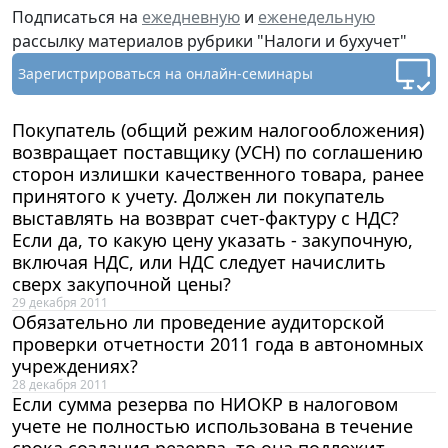
Подписаться на
ежедневную
и
еженедельную
рассылку материалов рубрики "Налоги и бухучет"
Зарегистрироваться
на онлайн-семинары
Покупатель (общий режим налогообложения)
возвращает поставщику (УСН) по соглашению
сторон излишки качественного товара, ранее
принятого к учету. Должен ли покупатель
выставлять на возврат счет-фактуру с НДС?
Если да, то какую цену указать - закупочную,
включая НДС, или НДС следует начислить
сверх закупочной цены?
29 декабря 2011
Обязательно ли проведение аудиторской
проверки отчетности 2011 года в автономных
учреждениях?
28 декабря 2011
Если сумма резерва по НИОКР в налоговом
учете не полностью использована в течение
срока создания резерва, то она подлежит