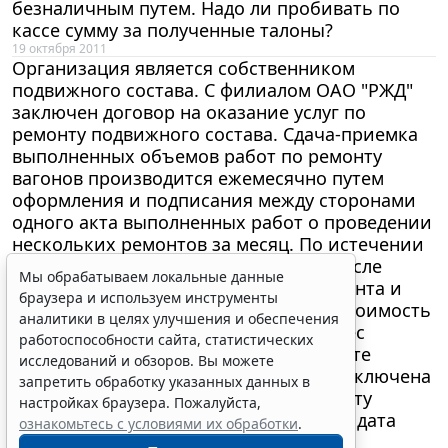
безналичным путем. Надо ли пробивать по
кассе сумму за полученные талоны?
19 октября 2011
Организация является собственником
подвижного состава. С филиалом ОАО "РЖД"
заключен договор на оказание услуг по
ремонту подвижного состава. Сдача-приемка
выполненных объемов работ по ремонту
вагонов производится ежемесячно путем
оформления и подписания между сторонами
Мы обрабатываем локальные данные
одного акта выполненных работ о проведении
браузера и используем инструменты
нескольких ремонтов за месяц. По истечении
аналитики в целях улучшения и обеспечения
некоторого времени (до 3 месяцев) после
работоспособности сайта, статистических
возврата подвижного состава из ремонта и
исследований и обзоров. Вы можете
предъявления организации акта на стоимость
запретить обработку указанных данных в
ремонта подрядчик направляет в адрес
настройках браузера. Пожалуйста,
организации дополнительный акт на те
ознакомьтесь с условиями их обработки
.
работы, стоимость которых не была включена
Принять
в стоимость ремонта по основному акту
(предусмотрено договором). При этом дата
оформления счета-фактуры должна