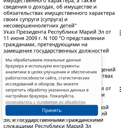
имущественного характера, а также
сведения о доходах, об имуществе и
обязательствах имущественного характера
своих супруги (супруга) и
несовершеннолетних детей"
Указ Президента Республики Марий Эл от
11 июня 2009 г. N 100 "О представлении
гражданами, претендующими на
замещение государственных должностей
Республики Марий Эл, и лицами,
Мы обрабатываем локальные данные
замещающими государственные
браузера и используем инструменты
должности Республики Марий Эл, сведений
аналитики в целях улучшения и обеспечения
о доходах, об имуществе и обязательствах
работоспособности сайта, статистических
имущественного характера"
исследований и обзоров. Вы можете
Указ Президента Республики Марий Эл от
запретить обработку указанных данных в
11 июня 2009 г. N 101 "О представлении
настройках браузера. Пожалуйста,
гражданами, претендующими на
ознакомьтесь с условиями их обработки
.
замещение должностей государственной
Принять
гражданской службы Республики Марий
Эл, и государственными гражданскими
служащими Республики Марий Эл