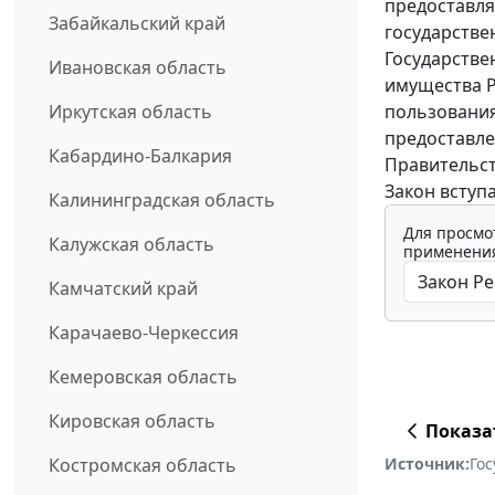
предоставля
Забайкальский край
государстве
Государстве
Ивановская область
имущества Р
пользования
Иркутская область
предоставл
Кабардино-Балкария
Правительст
Закон вступ
Калининградская область
Для просмо
Калужская область
применения
Камчатский край
Карачаево-Черкессия
Кемеровская область
Кировская область
Показа
Источник:
Го
Костромская область