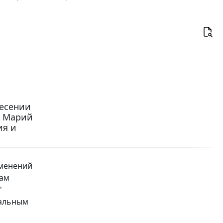
несении
и Марий
ия и
зменений
сам
"
ральным