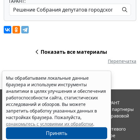
ГАРАНТ:
Показать все материалы
Перепечатка
Мы обрабатываем локальные данные
браузера и используем инструменты
аналитики в целях улучшения и обеспечения
работоспособности сайта, статистических
© ООО "НПП "ГАРАНТ-СЕРВИС", 2026. Система ГАРАНТ
исследований и обзоров. Вы можете
выпускается с 1990 года. Компания "Гарант" и ее партнеры
запретить обработку указанных данных в
являются участниками Российской ассоциации правовой
настройках браузера. Пожалуйста,
информации ГАРАНТ.
ознакомьтесь с условиями их обработки
.
Портал ГАРАНТ.РУ зарегистрирован в качестве сетевого
Принять
издания Федеральной службой по надзору в сфере