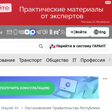
м
Войти
Eng
Перейти в систему ГАРАНТ
ование
Транспорт
Общество
IT
Профессия
П
а Марий Эл
Постановление Правительства Республики