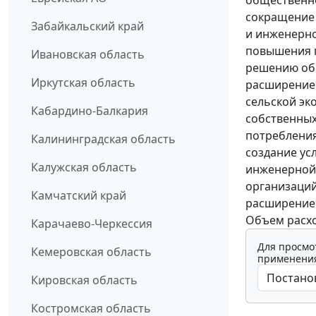
сокращение 
Забайкальский край
и инженерно
повышения п
Ивановская область
решению об
Иркутская область
расширение 
сельской эк
Кабардино-Балкария
собственных
потребления
Калининградская область
создание ус
Калужская область
инженерной 
организаций
Камчатский край
расширение
Объем расхо
Карачаево-Черкессия
Для просмо
Кемеровская область
применения
Кировская область
Костромская область