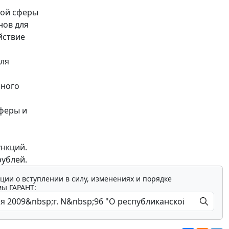
ной сферы
нов для
йствие
для
ьного
феры и
нкций.
рублей.
ции о вступлении в силу, изменениях и порядке
мы ГАРАНТ: