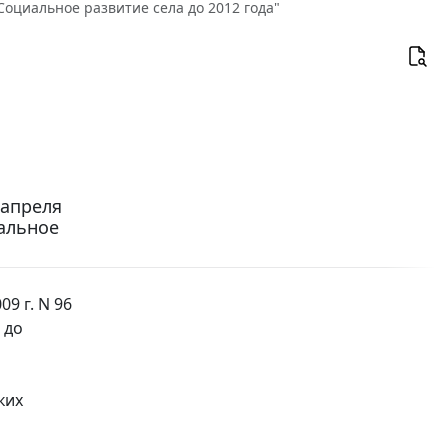
Социальное развитие села до 2012 года"
 апреля
иальное
9 г. N 96
 до
ких