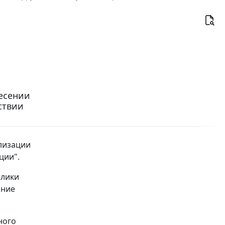
несении
ствии
ализации
ции".
блики
ание
ного