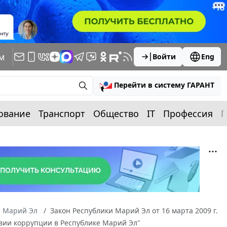
м
Войти
Eng
Перейти в систему ГАРАНТ
ование
Транспорт
Общество
IT
Профессия
П
а Марий Эл
Закон Республики Марий Эл от 16 марта 2009 г.
вии коррупции в Республике Марий Эл"