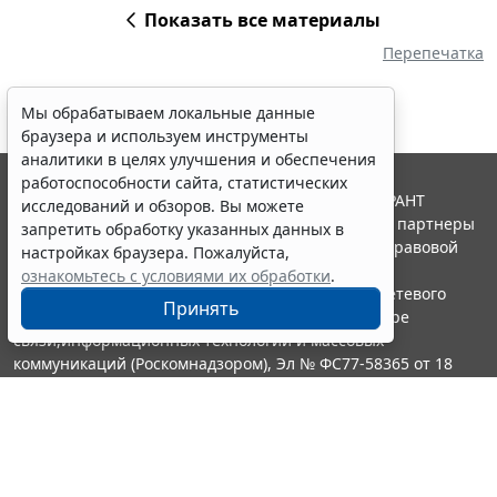
Показать все материалы
Перепечатка
Мы обрабатываем локальные данные
браузера и используем инструменты
аналитики в целях улучшения и обеспечения
работоспособности сайта, статистических
© ООО "НПП "ГАРАНТ-СЕРВИС", 2026. Система ГАРАНТ
исследований и обзоров. Вы можете
выпускается с 1990 года. Компания "Гарант" и ее партнеры
запретить обработку указанных данных в
являются участниками Российской ассоциации правовой
настройках браузера. Пожалуйста,
информации ГАРАНТ.
ознакомьтесь с условиями их обработки
.
Портал ГАРАНТ.РУ зарегистрирован в качестве сетевого
Принять
издания Федеральной службой по надзору в сфере
связи,информационных технологий и массовых
коммуникаций (Роскомнадзором), Эл № ФС77-58365 от 18
июня 2014 года.
16+
Контакты
8-800-200-88-88