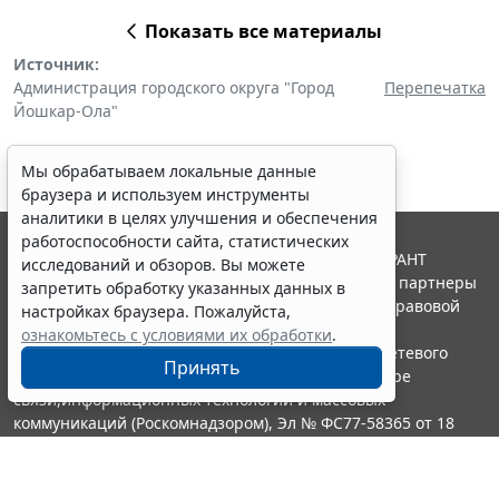
Показать все материалы
Источник:
Администрация городского округа "Город
Перепечатка
Йошкар-Ола"
Мы обрабатываем локальные данные
браузера и используем инструменты
аналитики в целях улучшения и обеспечения
работоспособности сайта, статистических
© ООО "НПП "ГАРАНТ-СЕРВИС", 2026. Система ГАРАНТ
исследований и обзоров. Вы можете
выпускается с 1990 года. Компания "Гарант" и ее партнеры
запретить обработку указанных данных в
являются участниками Российской ассоциации правовой
настройках браузера. Пожалуйста,
информации ГАРАНТ.
ознакомьтесь с условиями их обработки
.
Портал ГАРАНТ.РУ зарегистрирован в качестве сетевого
Принять
издания Федеральной службой по надзору в сфере
связи,информационных технологий и массовых
коммуникаций (Роскомнадзором), Эл № ФС77-58365 от 18
июня 2014 года.
16+