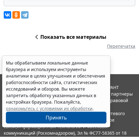
Показать все материалы
Перепечатка
Мы обрабатываем локальные данные
браузера и используем инструменты
аналитики в целях улучшения и обеспечения
работоспособности сайта, статистических
© ООО "НПП "ГАРАНТ-СЕРВИС", 2026. Система ГАРАНТ
исследований и обзоров. Вы можете
выпускается с 1990 года. Компания "Гарант" и ее партнеры
запретить обработку указанных данных в
являются участниками Российской ассоциации правовой
настройках браузера. Пожалуйста,
информации ГАРАНТ.
ознакомьтесь с условиями их обработки
.
Портал ГАРАНТ.РУ зарегистрирован в качестве сетевого
Принять
издания Федеральной службой по надзору в сфере
связи,информационных технологий и массовых
коммуникаций (Роскомнадзором), Эл № ФС77-58365 от 18