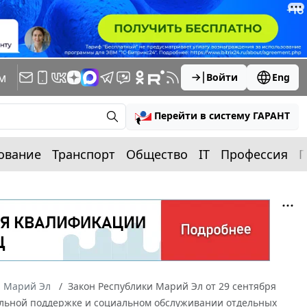
м
Войти
Eng
Перейти в систему ГАРАНТ
ование
Транспорт
Общество
IT
Профессия
П
а Марий Эл
Закон Республики Марий Эл от 29 сентября
иальной поддержке и социальном обслуживании отдельных