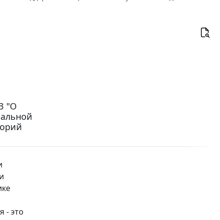
З "О
иальной
горий
и
и
ике
 - это