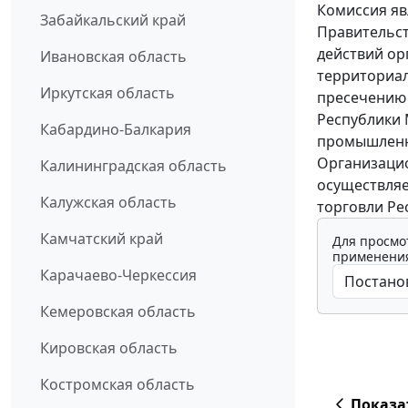
Комиссия я
Забайкальский край
Правительст
действий ор
Ивановская область
территориал
Иркутская область
пресечению 
Республики 
Кабардино-Балкария
промышленн
Организацио
Калининградская область
осуществляе
Калужская область
торговли Ре
Камчатский край
Для просмо
применения
Карачаево-Черкессия
Кемеровская область
Кировская область
Костромская область
Показа