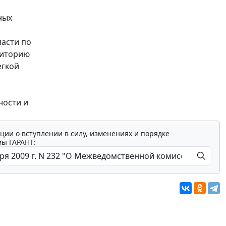
ных
асти по
риторию
егкой
ности и
ции о вступлении в силу, изменениях и порядке
мы ГАРАНТ: