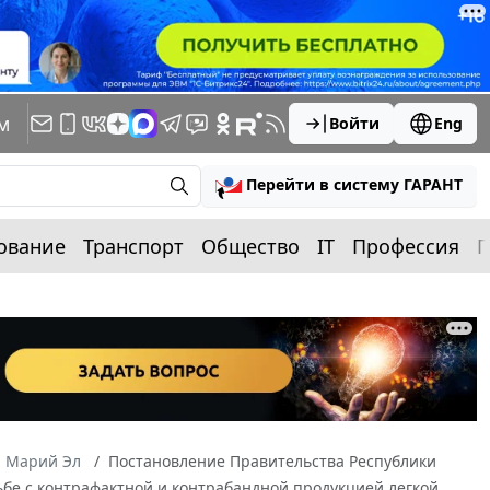
м
Войти
Eng
Перейти в систему ГАРАНТ
ование
Транспорт
Общество
IT
Профессия
П
а Марий Эл
Постановление Правительства Республики
ьбе с контрафактной и контрабандной продукцией легкой