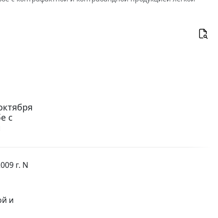
октября
е с
й
09 г. N
ой и