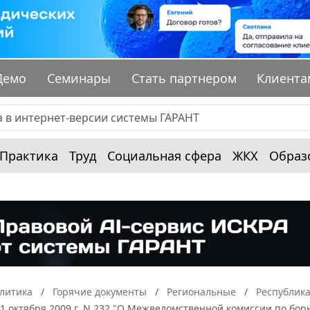
Демо
Семинары
Стать партнером
Клиента
Практика
Труд
Социальная сфера
ЖКХ
Образ
алитика
Горячие документы
Региональные
Республик
1 октября 2009 г. N 232 "О Межведомственной комиссии по бор