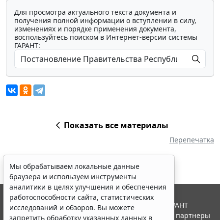
Для просмотра актуального текста документа и
получения полной информации о вступлении в силу,
изменениях и порядке применения документа,
воспользуйтесь поиском в Интернет-версии системы
ГАРАНТ:
Показать все материалы
Перепечатка
Мы обрабатываем локальные данные
браузера и используем инструменты
аналитики в целях улучшения и обеспечения
работоспособности сайта, статистических
© ООО "НПП "ГАРАНТ-СЕРВИС", 2026. Система ГАРАНТ
исследований и обзоров. Вы можете
выпускается с 1990 года. Компания "Гарант" и ее партнеры
запретить обработку указанных данных в