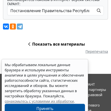
ГАРАНТ:
Показать все материалы
Перепечатка
Мы обрабатываем локальные данные
браузера и используем инструменты
аналитики в целях улучшения и обеспечения
работоспособности сайта, статистических
© ООО "НПП "ГАРАНТ-СЕРВИС", 2026. Система ГАРАНТ
исследований и обзоров. Вы можете
выпускается с 1990 года. Компания "Гарант" и ее партнеры
запретить обработку указанных данных в
являются участниками Российской ассоциации правовой
настройках браузера. Пожалуйста,
информации ГАРАНТ.
ознакомьтесь с условиями их обработки
.
Портал ГАРАНТ.РУ зарегистрирован в качестве сетевого
Принять
издания Федеральной службой по надзору в сфере