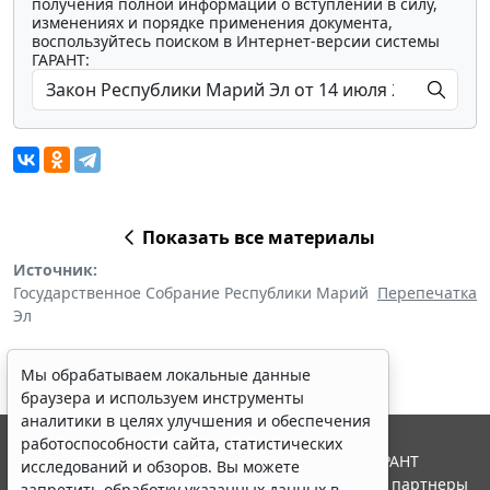
получения полной информации о вступлении в силу,
изменениях и порядке применения документа,
воспользуйтесь поиском в Интернет-версии системы
ГАРАНТ:
Показать все материалы
Источник:
Государственное Собрание Республики Марий
Перепечатка
Эл
Мы обрабатываем локальные данные
браузера и используем инструменты
аналитики в целях улучшения и обеспечения
работоспособности сайта, статистических
© ООО "НПП "ГАРАНТ-СЕРВИС", 2026. Система ГАРАНТ
исследований и обзоров. Вы можете
выпускается с 1990 года. Компания "Гарант" и ее партнеры
запретить обработку указанных данных в