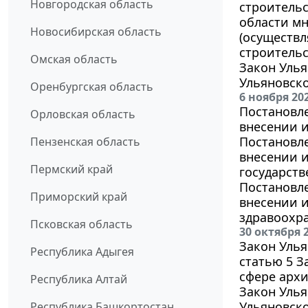
Новгородская область
строительс
области мн
Новосибирская область
(осуществл
строительс
Омская область
Закон Улья
Ульяновско
Оренбургская область
6 ноября 20
Постановле
Орловская область
внесении и
Постановле
Пензенская область
внесении и
Пермский край
государств
Постановле
Приморский край
внесении и
здравоохра
Псковская область
30 октября 
Закон Улья
Республика Адыгея
статью 5 З
сфере архи
Республика Алтай
Закон Улья
Ульяновско
Республика Башкортостан