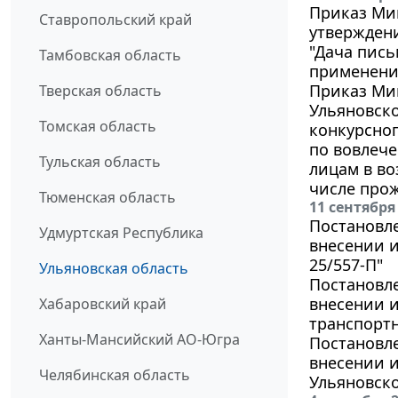
Приказ Мин
Ставропольский край
утверждени
"Дача пис
Тамбовская область
применения
Приказ Ми
Тверская область
Ульяновско
Томская область
конкурсног
по вовлеч
Тульская область
лицам в во
числе про
Тюменская область
11 сентября
Постановле
Удмуртская Республика
внесении и
25/557-П"
Ульяновская область
Постановле
внесении и
Хабаровский край
транспортн
Ханты-Мансийский АО-Югра
Постановле
внесении 
Челябинская область
Ульяновско