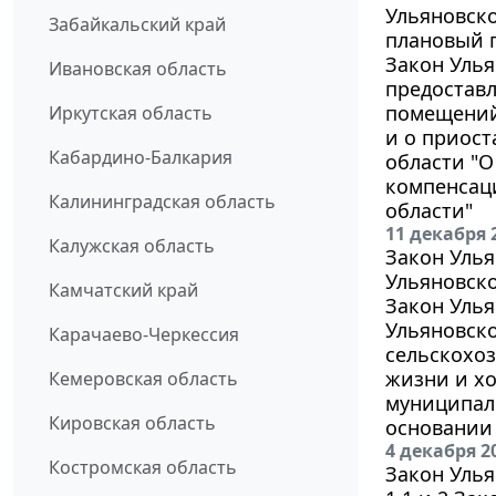
Ульяновско
Забайкальский край
плановый п
Закон Улья
Ивановская область
предостав
помещений 
Иркутская область
и о приост
Кабардино-Балкария
области "О
компенсац
Калининградская область
области"
11 декабря 
Калужская область
Закон Улья
Ульяновско
Камчатский край
Закон Улья
Ульяновско
Карачаево-Черкессия
сельскохоз
жизни и хо
Кемеровская область
муниципал
Кировская область
основании 
4 декабря 2
Костромская область
Закон Улья