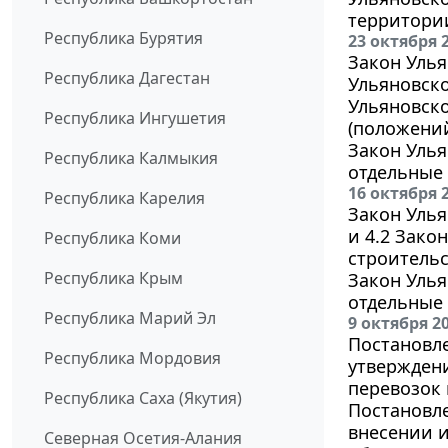
территори
Республика Бурятия
23 октября 
Закон Улья
Республика Дагестан
Ульяновско
Ульяновск
Республика Ингушетия
(положений
Закон Улья
Республика Калмыкия
отдельные 
16 октября 
Республика Карелия
Закон Улья
и 4.2 Зако
Республика Коми
строительс
Республика Крым
Закон Улья
отдельные 
Республика Марий Эл
9 октября 2
Постановле
Республика Мордовия
утверждени
перевозок 
Республика Саха (Якутия)
Постановле
внесении 
Северная Осетия-Алания