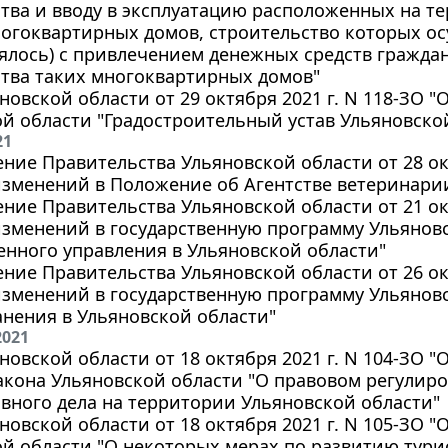
тва и вводу в эксплуатацию расположенных на т
огоквартирных домов, строительство которых ос
ялось) с привлечением денежных средств граждан
тва таких многоквартирных домов"
новской области от 29 октября 2021 г. N 118-ЗО 
й области "Градостроительный устав Ульяновско
21
ние Правительства Ульяновской области от 28 окт
зменений в Положение об Агентстве ветеринари
ние Правительства Ульяновской области от 21 окт
зменений в государственную программу Ульяновс
енного управления в Ульяновской области"
ние Правительства Ульяновской области от 26 окт
зменений в государственную программу Ульяновс
нения в Ульяновской области"
2021
новской области от 18 октября 2021 г. N 104-ЗО 
акона Ульяновской области "О правовом регулир
вного дела на территории Ульяновской области"
новской области от 18 октября 2021 г. N 105-ЗО 
й области "О некоторых мерах по развитию тури