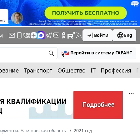
м
Войти
Eng
Перейти в систему ГАРАНТ
ование
Транспорт
Общество
IT
Профессия
П
кументы. Ульяновская область
2021 год