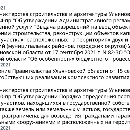
021
истерства строительства и архитектуры Ульянов
174-пр "Об утверждении Административного регла
енной услуги "Выдача разрешений на ввод объек
нии строительства, реконструкции объектов кап
участках, расположенных на территориях двух 
й (муниципальных районов, городских округов) 
новской области от 17 сентября 2021 г. N 82-ЗО 
й области "Об особенностях бюджетного процесс
 2021
ние Правительства Ульяновской области от 15 сен
особствующих реализации комплексного развития
истерства строительства и архитектуры Ульяновс
170-пр "Об утверждении Порядка определения пла
участков, находящихся в государственной собст
 также земель или земельных участков, государст
 разграничена, для возведения гражданами гара
ьными сооружениями и расположенных на террит
 2021