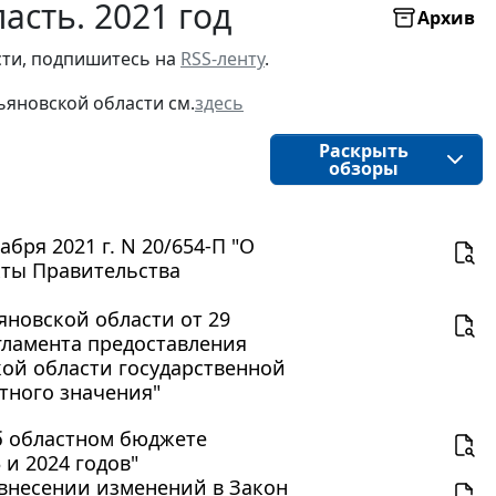
асть. 2021 год
Архив
ти, подпишитесь на 
RSS-ленту
.
ьяновской области
см.
здесь
Раскрыть
обзоры
бря 2021 г. N 20/654-П "О
кты Правительства
новской области от 29
гламента предоставления
ой области государственной
тного значения"
Об областном бюджете
 и 2024 годов"
О внесении изменений в Закон