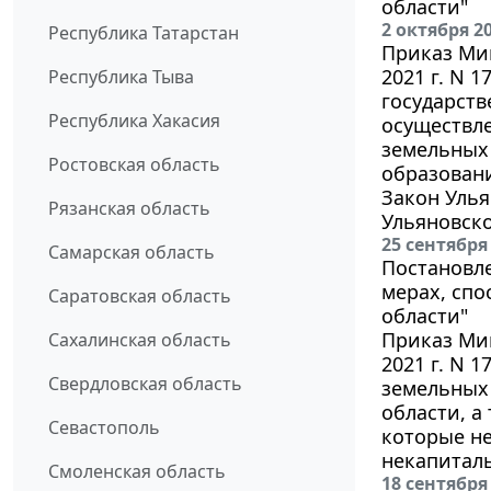
области"
2 октября 2
Республика Татарстан
Приказ Мин
2021 г. N 
Республика Тыва
государств
Республика Хакасия
осуществле
земельных 
Ростовская область
образовани
Закон Улья
Рязанская область
Ульяновско
25 сентября
Самарская область
Постановле
мерах, сп
Саратовская область
области"
Приказ Мин
Сахалинская область
2021 г. N 
Свердловская область
земельных 
области, а
Севастополь
которые не
некапитал
Смоленская область
18 сентября