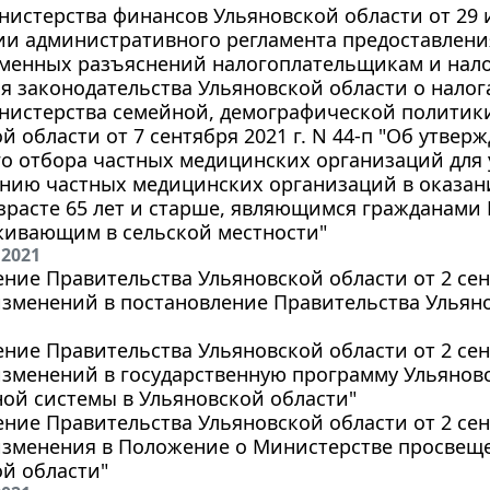
истерства финансов Ульяновской области от 29 и
и административного регламента предоставления
ьменных разъяснений налогоплательщикам и нало
 законодательства Ульяновской области о налога
нистерства семейной, демографической политики
й области от 7 сентября 2021 г. N 44-п "Об утве
о отбора частных медицинских организаций для 
ению частных медицинских организаций в оказан
зрасте 65 лет и старше, являющимся гражданами
живающим в сельской местности"
 2021
ние Правительства Ульяновской области от 2 сент
зменений в постановление Правительства Ульянов
ние Правительства Ульяновской области от 2 сент
зменений в государственную программу Ульяновс
ой системы в Ульяновской области"
ние Правительства Ульяновской области от 2 сент
изменения в Положение о Министерстве просвещ
й области"